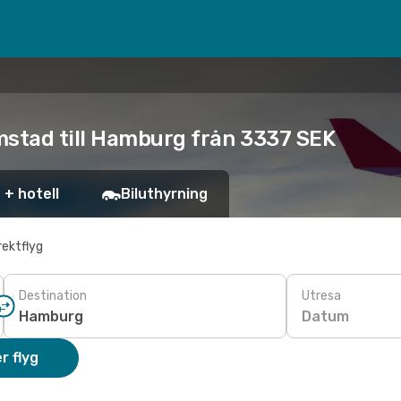
mstad till Hamburg från 3337 SEK
 + hotell
Biluthyrning
rektflyg
Destination
Utresa
Datum
r flyg