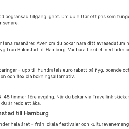
d begränsad tillgänglighet. Om du hittar ett pris som funger
r senare.
spontana resenärer. Även om du bokar nära ditt avresedatum 
yg från Halmstad till Hamburg. Var bara flexibel med tider o
ringar – upp till hundratals euro rabatt på flyg, boende o
en och flexibla bokningsalternativ.
24–48 timmar före avgång. När du bokar via Travellink skick
 du är redo att åka.
mstad till Hamburg
nder hela året – från lokala festivaler och kulturevenemang 