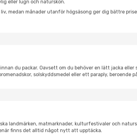
vlig eller lugn och naturskön.
h liv, medan månader utanför högsäsong ger dig bättre pris
nnan du packar. Oavsett om du behöver en lätt jacka eller s
romenadskor, solskyddsmedel eller ett paraply, beroende p
ska landmärken, matmarknader, kulturfestivaler och naturs
när finns det alltid något nytt att upptäcka.