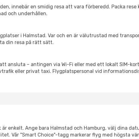
itiden, innebär en smidig resa att vara förberedd. Packa rese 
nad och underhållen.
flygplatser i Halmstad. Var och en är välutrustad med transp
ta din resa på rätt sätt.
tt ansluta – antingen via Wi-Fi eller med ett lokalt SIM-kort
vtrafik eller privat taxi. Flygplatspersonal vid informationsdi
nk är enkelt. Ange bara Halmstad och Hamburg, välj dina datu
xibilitet. Vår "Smart Choice"-tagg markerar flyg med högsta vä