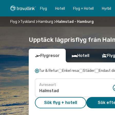
Flyg
Hotell
Flyg + Hotell
Hyrbil
Flyg
Tyskland
Hamburg
Halmstad - Hamburg
Upptäck lågprisflyg från Hal
Flygresor
Hotell
Flyg
Tur & Retur
Enkel resa
Städer
Endast di
Avreseort
Sök flyg + hotell
Sök efte