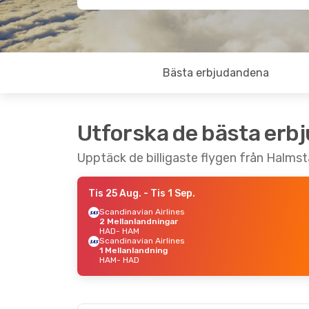
Bästa erbjudandena
Utforska de bästa erb
Upptäck de billigaste flygen från Halmst
Tis 25 Aug.
- Tis 1 Sep.
Scandinavian Airlines
2 Mellanlandningar
HAD
- HAM
Scandinavian Airlines
1 Mellanlandning
HAM
- HAD