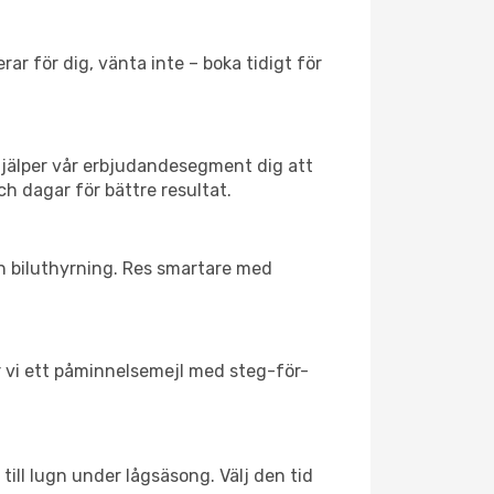
ar för dig, vänta inte – boka tidigt för
hjälper vår erbjudandesegment dig att
ch dagar för bättre resultat.
ch biluthyrning. Res smartare med
ar vi ett påminnelsemejl med steg-för-
till lugn under lågsäsong. Välj den tid