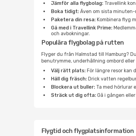
Jämför alla flygbolag:
Travellink kon
Boka tidigt:
Även om sista minuten-res
Paketera din resa:
Kombinera flyg me
Gå med i Travellink Prime:
Medlemmar 
och avbokningar.
Populära flygbolag på rutten
Flyger du från Halmstad till Hamburg? Du 
benutrymme, underhållning ombord eller b
Välj rätt plats:
För längre resor kan d
Håll dig fräsch:
Drick vatten regelbun
Blockera ut buller:
Ta med hörlurar el
Sträck ut dig ofta:
Gå i gången eller
Flygtid och flygplatsinformation