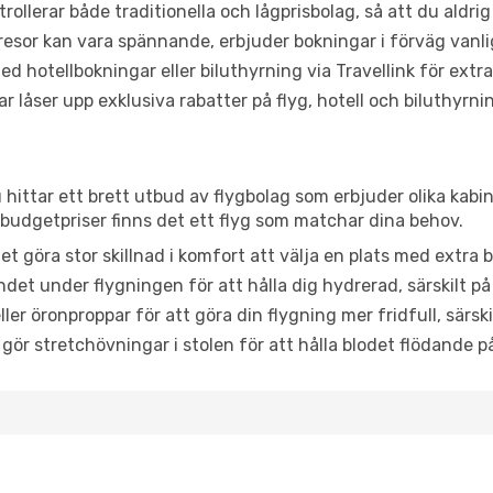
trollerar både traditionella och lågprisbolag, så att du aldrig
or kan vara spännande, erbjuder bokningar i förväg vanligtv
d hotellbokningar eller biluthyrning via Travellink för extra
låser upp exklusiva rabatter på flyg, hotell och biluthyrnin
hittar ett brett utbud av flygbolag som erbjuder olika kabin
udgetpriser finns det ett flyg som matchar dina behov.
et göra stor skillnad i komfort att välja en plats med extr
det under flygningen för att hålla dig hydrerad, särskilt på 
ler öronproppar för att göra din flygning mer fridfull, särski
 gör stretchövningar i stolen för att hålla blodet flödande p