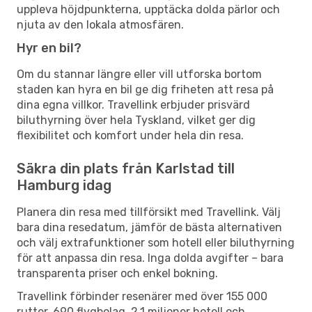
uppleva höjdpunkterna, upptäcka dolda pärlor och
njuta av den lokala atmosfären.
Hyr en bil?
Om du stannar längre eller vill utforska bortom
staden kan hyra en bil ge dig friheten att resa på
dina egna villkor. Travellink erbjuder prisvärd
biluthyrning över hela Tyskland, vilket ger dig
flexibilitet och komfort under hela din resa.
Säkra din plats från Karlstad till
Hamburg idag
Planera din resa med tillförsikt med Travellink. Välj
bara dina resedatum, jämför de bästa alternativen
och välj extrafunktioner som hotell eller biluthyrning
för att anpassa din resa. Inga dolda avgifter – bara
transparenta priser och enkel bokning.
Travellink förbinder resenärer med över 155 000
rutter, 690 flygbolag, 2,1 miljoner hotell och