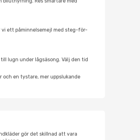
ch biluthyrning. Res smartare med
ar vi ett påminnelsemejl med steg-för-
ill lugn under lågsäsong. Välj den tid
er och en tystare, mer uppslukande
dkläder gör det skillnad att vara