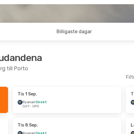
Billigaste dagar
judandena
g till Porto
Fil
Tis 1 Sep.
T
 8 Sep.
Lör 10 Okt.
- Tis 13 Okt.
Ryanair
Direkt
GOT
- OPO
Ryanair
Direkt
GOT
- OPO
Ryanair
Direkt
OPO
- GOT
Tis 8 Sep.
L
Ryanair
Direkt