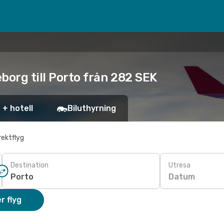
borg till Porto från 282 SEK
 + hotell
Biluthyrning
rektflyg
Destination
Utresa
Datum
r flyg