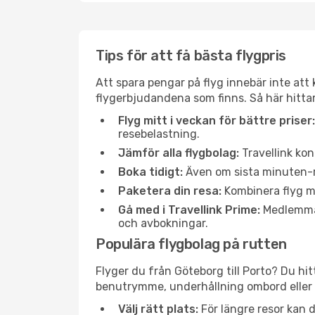
Tips för att få bästa flygpris
Att spara pengar på flyg innebär inte at
flygerbjudandena som finns. Så här hittar
Flyg mitt i veckan för bättre priser:
resebelastning.
Jämför alla flygbolag:
Travellink kon
Boka tidigt:
Även om sista minuten-res
Paketera din resa:
Kombinera flyg me
Gå med i Travellink Prime:
Medlemmar 
och avbokningar.
Populära flygbolag på rutten
Flyger du från Göteborg till Porto? Du hit
benutrymme, underhållning ombord eller b
Välj rätt plats:
För längre resor kan d