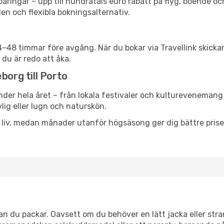
ringar – upp till hundratals euro rabatt på flyg, boende o
en och flexibla bokningsalternativ.
24–48 timmar före avgång. När du bokar via Travellink skick
 du är redo att åka.
borg till Porto
nder hela året – från lokala festivaler och kulturevenemang t
vlig eller lugn och naturskön.
h liv, medan månader utanför högsäsong ger dig bättre pris
n du packar. Oavsett om du behöver en lätt jacka eller stran