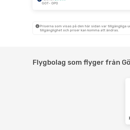
GOT
- OPO
Tis 11 Aug.
- Lör 22 Aug.
Tis 6 Okt.
- Lör
Ryanair
Direkt
Ryanair
Direkt
GOT
- OPO
GOT
- OPO
Ryanair
Direkt
Ryanair
Direkt
OPO
- GOT
OPO
- GOT
Priserna som visas på den här sidan var tillgängliga 
tillgänglighet och priser kan komma att ändras.
Flygbolag som flyger från Gö