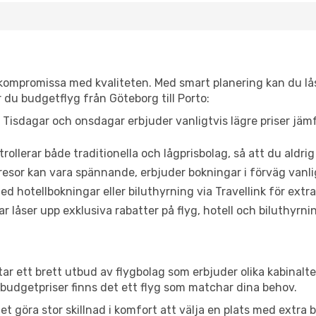
t kompromissa med kvaliteten. Med smart planering kan du l
 du budgetflyg från Göteborg till Porto:
Tisdagar och onsdagar erbjuder vanligtvis lägre priser jäm
trollerar både traditionella och lågprisbolag, så att du aldrig
or kan vara spännande, erbjuder bokningar i förväg vanligtv
d hotellbokningar eller biluthyrning via Travellink för extra
låser upp exklusiva rabatter på flyg, hotell och biluthyrnin
tar ett brett utbud av flygbolag som erbjuder olika kabinalt
udgetpriser finns det ett flyg som matchar dina behov.
et göra stor skillnad i komfort att välja en plats med extr