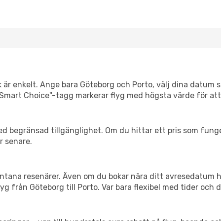
k är enkelt. Ange bara Göteborg och Porto, välj dina datum så 
Vår "Smart Choice"-tagg markerar flyg med högsta värde för at
d begränsad tillgänglighet. Om du hittar ett pris som funger
r senare.
spontana resenärer. Även om du bokar nära ditt avresedatum 
g från Göteborg till Porto. Var bara flexibel med tider och d