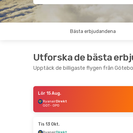
Bästa erbjudandena
Utforska de bästa erb
Upptäck de billigaste flygen från Götebor
Lör 15 Aug.
Lör 29 Aug.
- Tis 1 Sep.
Lör 5 Sep.
- Tis
Ryanair
Direkt
GOT
- OPO
Ryanair
Direkt
Ryanair
Direkt
GOT
- OPO
GOT
- OPO
Ryanair
Direkt
Ryanair
Direkt
OPO
- GOT
OPO
- GOT
Tis 13 Okt.
Ryanair
Direkt