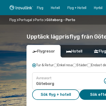
Flyg
Hotell
Flyg + Hotell
Hyrbil
Flyg
Portugal
Porto
Göteborg - Porto
Upptäck lågprisflyg från Göte
Flygresor
Hotell
Flyg
Tur & Retur
Enkel resa
Städer
Endast di
Avreseort
Sök flyg + hotell
Sök efte