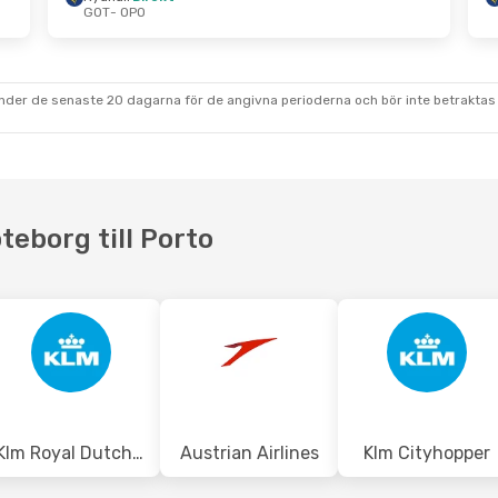
GOT
- OPO
 10 Okt.
Tis 22 Sep.
- Tis 22 Sep.
Ryanair
Direkt
GOT
- OPO
Ryanair
Direkt
OPO
- GOT
under de senaste 20 dagarna för de angivna perioderna och bör inte betraktas 
teborg till Porto
Klm Royal Dutch Airlines
Austrian Airlines
Klm Cityhopper