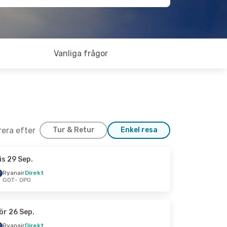
Vanliga frågor
trera efter
Tur & Retur
Enkel resa
is 29 Sep.
Ryanair
Direkt
GOT
- OPO
ör 26 Sep.
Ryanair
Direkt