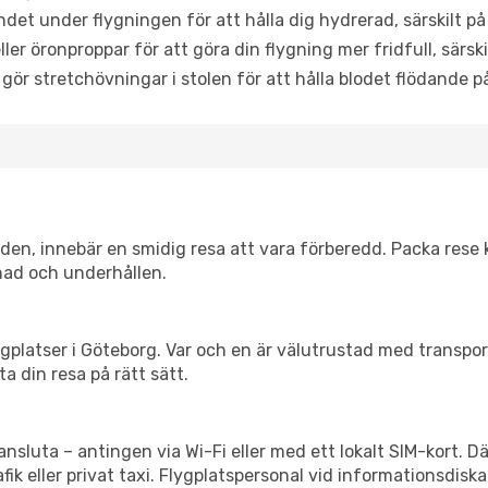
det under flygningen för att hålla dig hydrerad, särskilt på 
ler öronproppar för att göra din flygning mer fridfull, särski
 gör stretchövningar i stolen för att hålla blodet flödande p
itiden, innebär en smidig resa att vara förberedd. Packa rese 
nad och underhållen.
flygplatser i Göteborg. Var och en är välutrustad med transpo
ta din resa på rätt sätt.
ansluta – antingen via Wi-Fi eller med ett lokalt SIM-kort. D
afik eller privat taxi. Flygplatspersonal vid informationsdiska