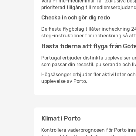
Våra Prime-medlemmar får exklusiva bespa
prioriterad tillgång till medlemserbjudand
Checka in och gör dig redo
De flesta flygbolag tillåter incheckning 
steg-instruktioner för incheckning så att
Bästa tiderna att flyga från Göte
Portugal erbjuder distinkta upplevelser u
som passar din resestil: pulserande och li
Högsäsonger erbjuder fler aktiviteter oc
upplevelse av Porto.
Klimat i Porto
Kontrollera väderprognosen för Porto inna