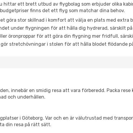
u hittar ett brett utbud av flygbolag som erbjuder olika kab
udgetpriser finns det ett flyg som matchar dina behov.
et göra stor skillnad i komfort att välja en plats med extr
det under flygningen för att hålla dig hydrerad, särskilt på 
ler öronproppar för att göra din flygning mer fridfull, särski
 gör stretchövningar i stolen för att hålla blodet flödande p
itiden, innebär en smidig resa att vara förberedd. Packa rese 
nad och underhållen.
flygplatser i Göteborg. Var och en är välutrustad med transpo
ta din resa på rätt sätt.