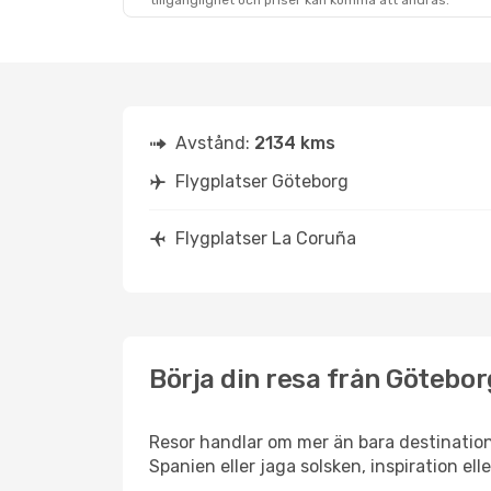
tillgänglighet och priser kan komma att ändras.
Avstånd:
2134 kms
Flygplatser Göteborg
Flygplatser La Coruña
Börja din resa från Göteborg
Resor handlar om mer än bara destination
Spanien eller jaga solsken, inspiration el