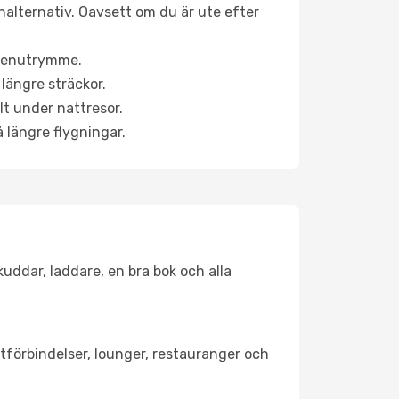
inalternativ. Oavsett om du är ute efter
a benutrymme.
längre sträckor.
lt under nattresor.
å längre flygningar.
kuddar, laddare, en bra bok och alla
rtförbindelser, lounger, restauranger och