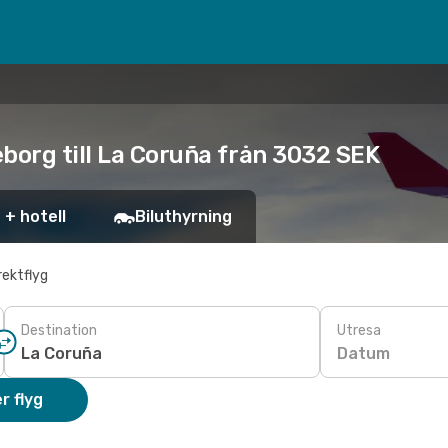
borg till La Coruña från 3032 SEK
 + hotell
Biluthyrning
rektflyg
Destination
Utresa
Datum
r flyg