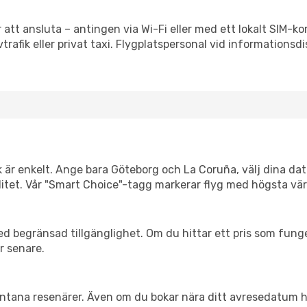
 att ansluta – antingen via Wi-Fi eller med ett lokalt SIM-kor
vtrafik eller privat taxi. Flygplatspersonal vid informationsdi
k är enkelt. Ange bara Göteborg och La Coruña, välj dina dat
xibilitet. Vår "Smart Choice"-tagg markerar flyg med högsta vä
d begränsad tillgänglighet. Om du hittar ett pris som funger
r senare.
spontana resenärer. Även om du bokar nära ditt avresedatum 