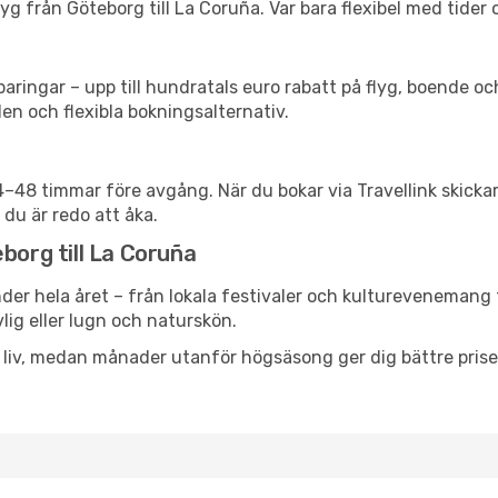
g från Göteborg till La Coruña. Var bara flexibel med tider 
ringar – upp till hundratals euro rabatt på flyg, boende o
en och flexibla bokningsalternativ.
24–48 timmar före avgång. När du bokar via Travellink skick
 du är redo att åka.
borg till La Coruña
der hela året – från lokala festivaler och kulturevenemang t
vlig eller lugn och naturskön.
h liv, medan månader utanför högsäsong ger dig bättre pris