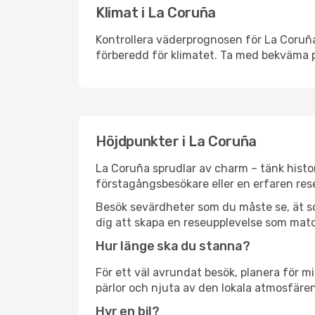
Klimat i La Coruña
Kontrollera väderprognosen för La Coruña 
förberedd för klimatet. Ta med bekväma p
Höjdpunkter i La Coruña
La Coruña sprudlar av charm – tänk histo
förstagångsbesökare eller en erfaren rese
Besök sevärdheter som du måste se, ät som 
dig att skapa en reseupplevelse som matc
Hur länge ska du stanna?
För ett väl avrundat besök, planera för mi
pärlor och njuta av den lokala atmosfären
Hyr en bil?