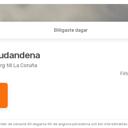
Billigaste dagar
judandena
g till La Coruña
Fil
under de senaste 20 dagarna för de angivna perioderna och bör inte betraktas 