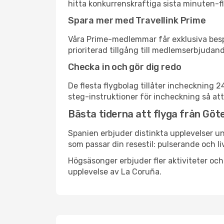
hitta konkurrenskraftiga sista minuten-fly
Spara mer med Travellink Prime
Våra Prime-medlemmar får exklusiva bespa
prioriterad tillgång till medlemserbjudand
Checka in och gör dig redo
De flesta flygbolag tillåter incheckning 
steg-instruktioner för incheckning så att
Bästa tiderna att flyga från Göte
Spanien erbjuder distinkta upplevelser un
som passar din resestil: pulserande och li
Högsäsonger erbjuder fler aktiviteter oc
upplevelse av La Coruña.