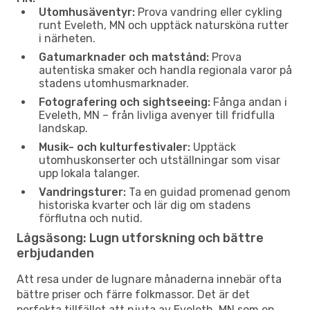
Utomhusäventyr:
Prova vandring eller cykling
runt Eveleth, MN och upptäck natursköna rutter
i närheten.
Gatumarknader och matstånd:
Prova
autentiska smaker och handla regionala varor på
stadens utomhusmarknader.
Fotografering och sightseeing:
Fånga andan i
Eveleth, MN – från livliga avenyer till fridfulla
landskap.
Musik- och kulturfestivaler:
Upptäck
utomhuskonserter och utställningar som visar
upp lokala talanger.
Vandringsturer:
Ta en guidad promenad genom
historiska kvarter och lär dig om stadens
förflutna och nutid.
Lågsäsong: Lugn utforskning och bättre
erbjudanden
Att resa under de lugnare månaderna innebär ofta
bättre priser och färre folkmassor. Det är det
perfekta tillfället att njuta av Eveleth, MN som en