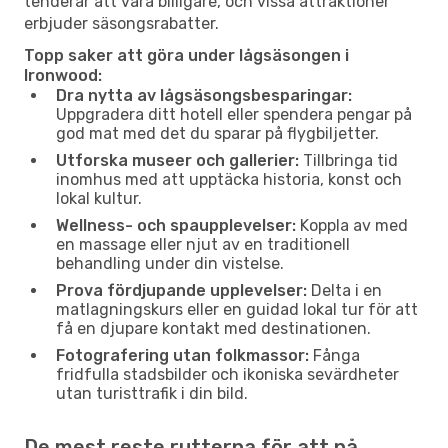
tenderar att vara billigare, och vissa attraktioner
erbjuder säsongsrabatter.
Topp saker att göra under lågsäsongen i
Ironwood:
Dra nytta av lågsäsongsbesparingar:
Uppgradera ditt hotell eller spendera pengar på
god mat med det du sparar på flygbiljetter.
Utforska museer och gallerier:
Tillbringa tid
inomhus med att upptäcka historia, konst och
lokal kultur.
Wellness- och spaupplevelser:
Koppla av med
en massage eller njut av en traditionell
behandling under din vistelse.
Prova fördjupande upplevelser:
Delta i en
matlagningskurs eller en guidad lokal tur för att
få en djupare kontakt med destinationen.
Fotografering utan folkmassor:
Fånga
fridfulla stadsbilder och ikoniska sevärdheter
utan turisttrafik i din bild.
De mest reste rutterna för att nå