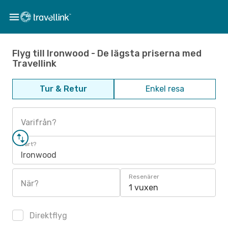
Flyg till Ironwood - De lägsta priserna med
Travellink
Tur & Retur
Enkel resa
Varifrån?
Vart?
Ironwood
Resenärer
När?
1 vuxen
Direktflyg