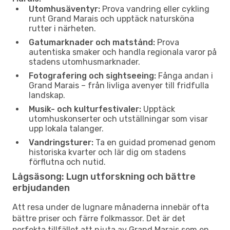
Utomhusäventyr:
Prova vandring eller cykling
runt Grand Marais och upptäck natursköna
rutter i närheten.
Gatumarknader och matstånd:
Prova
autentiska smaker och handla regionala varor på
stadens utomhusmarknader.
Fotografering och sightseeing:
Fånga andan i
Grand Marais – från livliga avenyer till fridfulla
landskap.
Musik- och kulturfestivaler:
Upptäck
utomhuskonserter och utställningar som visar
upp lokala talanger.
Vandringsturer:
Ta en guidad promenad genom
historiska kvarter och lär dig om stadens
förflutna och nutid.
Lågsäsong: Lugn utforskning och bättre
erbjudanden
Att resa under de lugnare månaderna innebär ofta
bättre priser och färre folkmassor. Det är det
perfekta tillfället att njuta av Grand Marais som en