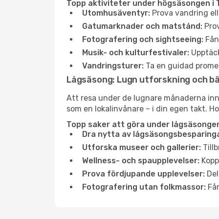
Topp aktiviteter under högsäsongen i 
Utomhusäventyr:
Prova vandring ell
Gatumarknader och matstånd:
Prov
Fotografering och sightseeing:
Fång
Musik- och kulturfestivaler:
Upptäck
Vandringsturer:
Ta en guidad promen
Lågsäsong: Lugn utforskning och b
Att resa under de lugnare månaderna inneb
som en lokalinvånare – i din egen takt. Ho
Topp saker att göra under lågsäsongen
Dra nytta av lågsäsongsbesparinga
Utforska museer och gallerier:
Tillb
Wellness- och spaupplevelser:
Koppl
Prova fördjupande upplevelser:
Del
Fotografering utan folkmassor:
Fån