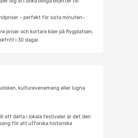
 dig att boka billiga biljetter till
ndpriser – perfekt för sista minuten-
re priser och kortare köer på flygplatsen.
fritt i 30 dagar.
r solsken, kulturevenemang eller lugna
 att delta i lokala festivaler är det den
ong för att utforska historiska