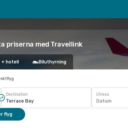
sta priserna med Travellink
 + hotell
Biluthyrning
rektflyg
Destination
Utresa
Datum
r flyg