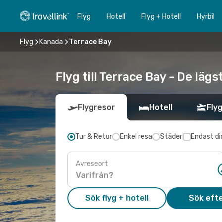
Flyg
Hotell
Flyg + Hotell
Hyrbil
Flyg
Kanada
Terrace Bay
Flyg till Terrace Bay - De läg
Flygresor
Hotell
Flyg
Tur & Retur
Enkel resa
Städer
Endast di
Avreseort
Sök flyg + hotell
Sök efte