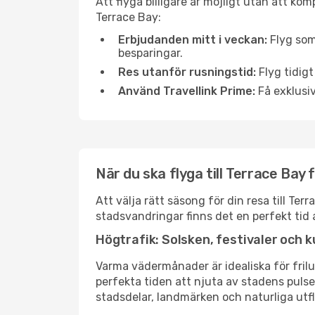
Att flyga billigare är möjligt utan att kom
Terrace Bay:
Erbjudanden mitt i veckan:
Flyg som
besparingar.
Res utanför rusningstid:
Flyg tidigt
Använd Travellink Prime:
Få exklusiv
När du ska flyga till Terrace Bay
Att välja rätt säsong för din resa till T
stadsvandringar finns det en perfekt tid 
Högtrafik: Solsken, festivaler och k
Varma vädermånader är idealiska för friluf
perfekta tiden att njuta av stadens puls
stadsdelar, landmärken och naturliga utfl