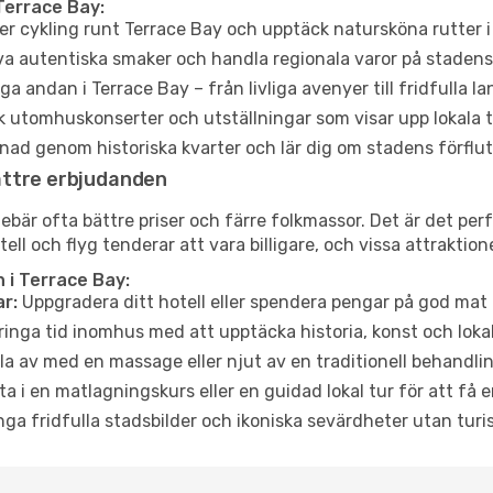
Terrace Bay:
er cykling runt Terrace Bay och upptäck natursköna rutter i
a autentiska smaker och handla regionala varor på stade
a andan i Terrace Bay – från livliga avenyer till fridfulla l
 utomhuskonserter och utställningar som visar upp lokala t
ad genom historiska kvarter och lär dig om stadens förflut
ättre erbjudanden
är ofta bättre priser och färre folkmassor. Det är det perfe
tell och flyg tenderar att vara billigare, och vissa attraktio
 i Terrace Bay:
r:
Uppgradera ditt hotell eller spendera pengar på god mat m
ringa tid inomhus med att upptäcka historia, konst och lokal
a av med en massage eller njut av en traditionell behandlin
ta i en matlagningskurs eller en guidad lokal tur för att få
ga fridfulla stadsbilder och ikoniska sevärdheter utan turistt