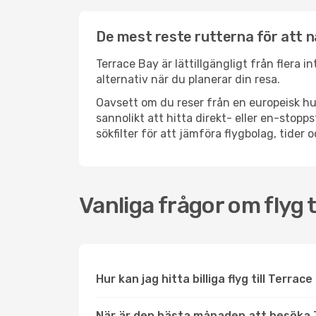
De mest reste rutterna för att 
Terrace Bay är lättillgängligt från flera 
alternativ när du planerar din resa.
Oavsett om du reser från en europeisk hu
sannolikt att hitta direkt- eller en-sto
sökfilter för att jämföra flygbolag, tider 
Vanliga frågor om flyg t
Hur kan jag hitta billiga flyg till Terrac
När är den bästa månaden att besöka 