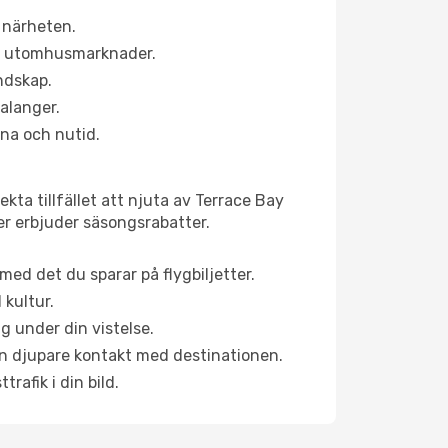
 närheten.
ns utomhusmarknader.
andskap.
alanger.
na och nutid.
kta tillfället att njuta av Terrace Bay
ner erbjuder säsongsrabatter.
ed det du sparar på flygbiljetter.
 kultur.
g under din vistelse.
 en djupare kontakt med destinationen.
rafik i din bild.