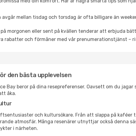
promissa med din komfort. Här är några smarta tips som hjälper
 avgår mellan tisdag och torsdag är ofta billigare än weeke
 på morgonen eller sent på kvällen tenderar att erbjuda bätt
a rabatter och förmåner med vår prenumerationstjänst – risk
 för den bästa upplevelsen
errace Bay beror på dina resepreferenser. Oavsett om du jaga
att åka.
ultur
tsentusiaster och kultursökare. Från att slappa på kaféer till
erande atmosfär. Många resenärer utnyttjar också denna säs
ykter i närheten.