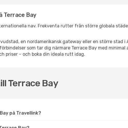
nå Terrace Bay
internationella nav. Frekventa rutter från större globala städ
vudstad, en nordamerikansk gateway eller en större stad i 
ppsförbindelser som tar dig närmare Terrace Bay med minimal
och priser – och boka din ideala rutt idag.
ill Terrace Bay
e Bay på Travellink?
Terrace Bay?