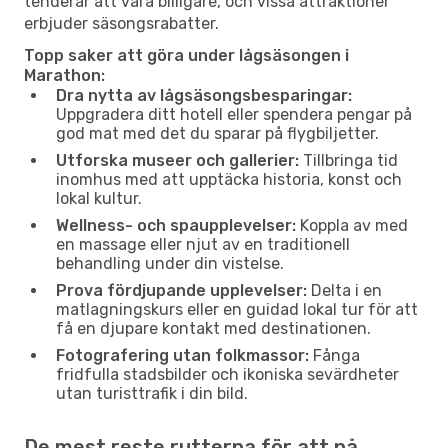
tenderar att vara billigare, och vissa attraktioner
erbjuder säsongsrabatter.
Topp saker att göra under lågsäsongen i
Marathon:
Dra nytta av lågsäsongsbesparingar:
Uppgradera ditt hotell eller spendera pengar på
god mat med det du sparar på flygbiljetter.
Utforska museer och gallerier:
Tillbringa tid
inomhus med att upptäcka historia, konst och
lokal kultur.
Wellness- och spaupplevelser:
Koppla av med
en massage eller njut av en traditionell
behandling under din vistelse.
Prova fördjupande upplevelser:
Delta i en
matlagningskurs eller en guidad lokal tur för att
få en djupare kontakt med destinationen.
Fotografering utan folkmassor:
Fånga
fridfulla stadsbilder och ikoniska sevärdheter
utan turisttrafik i din bild.
De mest reste rutterna för att nå