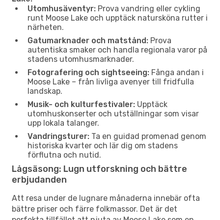
Utomhusäventyr:
Prova vandring eller cykling
runt Moose Lake och upptäck natursköna rutter i
närheten.
Gatumarknader och matstånd:
Prova
autentiska smaker och handla regionala varor på
stadens utomhusmarknader.
Fotografering och sightseeing:
Fånga andan i
Moose Lake – från livliga avenyer till fridfulla
landskap.
Musik- och kulturfestivaler:
Upptäck
utomhuskonserter och utställningar som visar
upp lokala talanger.
Vandringsturer:
Ta en guidad promenad genom
historiska kvarter och lär dig om stadens
förflutna och nutid.
Lågsäsong: Lugn utforskning och bättre
erbjudanden
Att resa under de lugnare månaderna innebär ofta
bättre priser och färre folkmassor. Det är det
perfekta tillfället att njuta av Moose Lake som en