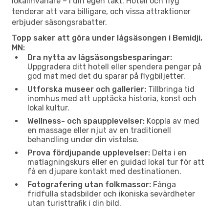
lokalinvånare – i din egen takt. Hotell och flyg
tenderar att vara billigare, och vissa attraktioner
erbjuder säsongsrabatter.
Topp saker att göra under lågsäsongen i Bemidji,
MN:
Dra nytta av lågsäsongsbesparingar:
Uppgradera ditt hotell eller spendera pengar på
god mat med det du sparar på flygbiljetter.
Utforska museer och gallerier:
Tillbringa tid
inomhus med att upptäcka historia, konst och
lokal kultur.
Wellness- och spaupplevelser:
Koppla av med
en massage eller njut av en traditionell
behandling under din vistelse.
Prova fördjupande upplevelser:
Delta i en
matlagningskurs eller en guidad lokal tur för att
få en djupare kontakt med destinationen.
Fotografering utan folkmassor:
Fånga
fridfulla stadsbilder och ikoniska sevärdheter
utan turisttrafik i din bild.