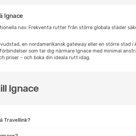
å Ignace
ationella nav. Frekventa rutter från större globala städer sä
vudstad, en nordamerikansk gateway eller en större stad i 
ppsförbindelser som tar dig närmare Ignace med minimal anst
och priser – och boka din ideala rutt idag.
ill Ignace
på Travellink?
Ignace?