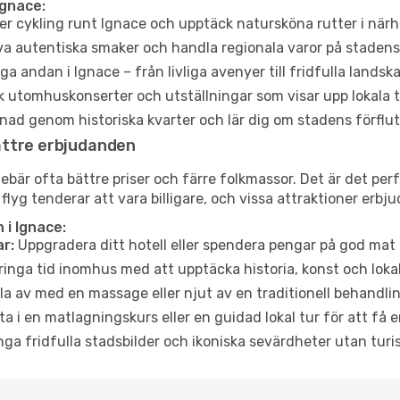
Ignace:
er cykling runt Ignace och upptäck natursköna rutter i närh
a autentiska smaker och handla regionala varor på stade
a andan i Ignace – från livliga avenyer till fridfulla landska
 utomhuskonserter och utställningar som visar upp lokala t
ad genom historiska kvarter och lär dig om stadens förflut
ättre erbjudanden
är ofta bättre priser och färre folkmassor. Det är det perfe
 flyg tenderar att vara billigare, och vissa attraktioner erbj
 i Ignace:
r:
Uppgradera ditt hotell eller spendera pengar på god mat m
ringa tid inomhus med att upptäcka historia, konst och lokal
a av med en massage eller njut av en traditionell behandlin
ta i en matlagningskurs eller en guidad lokal tur för att få
ga fridfulla stadsbilder och ikoniska sevärdheter utan turistt