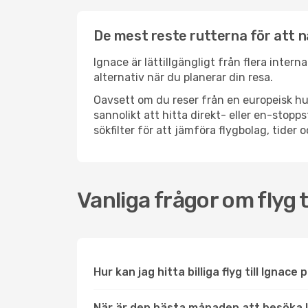
De mest reste rutterna för att n
Ignace är lättillgängligt från flera intern
alternativ när du planerar din resa.
Oavsett om du reser från en europeisk hu
sannolikt att hitta direkt- eller en-sto
sökfilter för att jämföra flygbolag, tider 
Vanliga frågor om flyg t
Hur kan jag hitta billiga flyg till Ignace 
När är den bästa månaden att besöka 