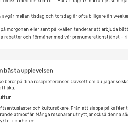
promissa med din komfort. Här är några smarta tips som hjälper
 avgår mellan tisdag och torsdag är ofta billigare än weeke
 på morgonen eller sent på kvällen tenderar att erbjuda bätt
a rabatter och förmåner med vår prenumerationstjänst – risk
den bästa upplevelsen
gnace beror på dina resepreferenser. Oavsett om du jagar sols
att åka.
ultur
tsentusiaster och kultursökare. Från att slappa på kaféer till
erande atmosfär. Många resenärer utnyttjar också denna säs
ykter i närheten.