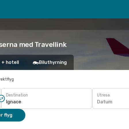
riserna med Travellink
 + hotell
Biluthyrning
rektflyg
Destination
Utresa
Datum
r flyg