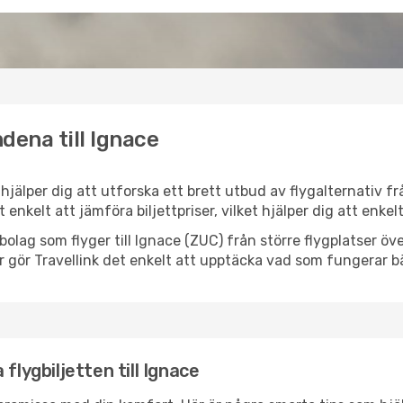
dena till Ignace
k hjälper dig att utforska ett brett utbud av flygalternativ 
et enkelt att jämföra biljettpriser, vilket hjälper dig att enke
ygbolag som flyger till Ignace (ZUC) från större flygplatser 
r gör Travellink det enkelt att upptäcka vad som fungerar bä
flygbiljetten till Ignace