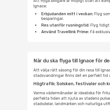
Att flyga billigare är möjligt utan att kom
Ignace:
Erbjudanden mitt i veckan:
Flyg som
besparingar.
Res utanför rusningstid:
Flyg tidigt
Använd Travellink Prime:
Få exklusiv
När du ska flyga till Ignace för 
Att välja rätt säsong för din resa till I
stadsvandringar finns det en perfekt tid 
Högtrafik: Solsken, festivaler och k
Varma vädermånader är idealiska för friluf
perfekta tiden att njuta av stadens puls
stadsdelar, landmärken och naturliga utfl