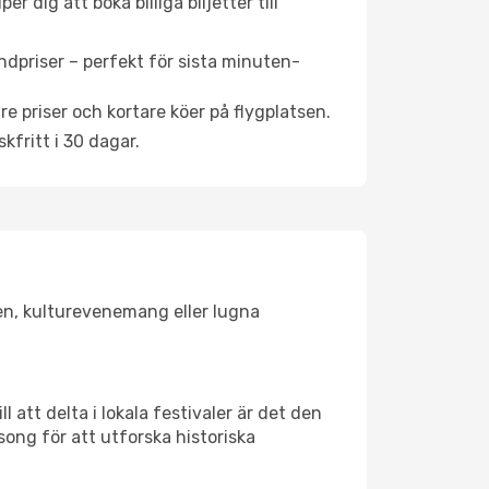
 dig att boka billiga biljetter till
ndpriser – perfekt för sista minuten-
re priser och kortare köer på flygplatsen.
fritt i 30 dagar.
ken, kulturevenemang eller lugna
 att delta i lokala festivaler är det den
ong för att utforska historiska