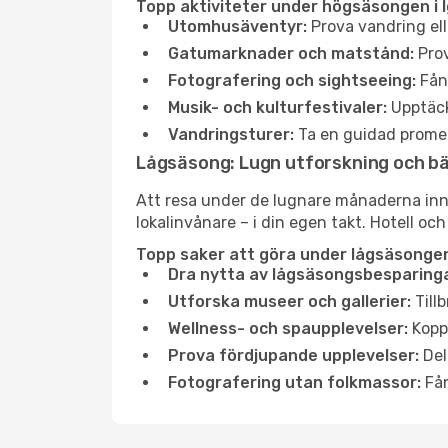
Topp aktiviteter under högsäsongen i 
Utomhusäventyr:
Prova vandring ell
Gatumarknader och matstånd:
Prov
Fotografering och sightseeing:
Fång
Musik- och kulturfestivaler:
Upptäck
Vandringsturer:
Ta en guidad promen
Lågsäsong: Lugn utforskning och b
Att resa under de lugnare månaderna inneb
lokalinvånare – i din egen takt. Hotell och
Topp saker att göra under lågsäsongen
Dra nytta av lågsäsongsbesparinga
Utforska museer och gallerier:
Tillb
Wellness- och spaupplevelser:
Koppl
Prova fördjupande upplevelser:
Del
Fotografering utan folkmassor:
Fån