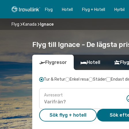
Flyg
Hotell
Flyg + Hotell
Hyrbil
Flyg
Kanada
Ignace
Flyg till Ignace - De lägsta p
Flygresor
Hotell
Flyg
Tur & Retur
Enkel resa
Städer
Endast di
Avreseort
Sök flyg + hotell
Sök efte