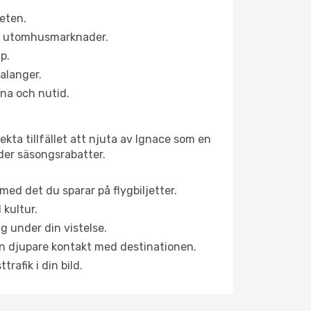
eten.
ns utomhusmarknader.
p.
alanger.
na och nutid.
kta tillfället att njuta av Ignace som en
uder säsongsrabatter.
ed det du sparar på flygbiljetter.
 kultur.
g under din vistelse.
 en djupare kontakt med destinationen.
rafik i din bild.