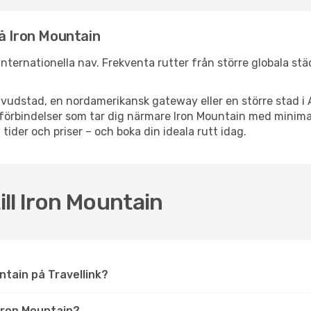
å Iron Mountain
a internationella nav. Frekventa rutter från större globala st
vudstad, en nordamerikansk gateway eller en större stad i 
ppsförbindelser som tar dig närmare Iron Mountain med minim
 tider och priser – och boka din ideala rutt idag.
ill Iron Mountain
ountain på Travellink?
Iron Mountain?