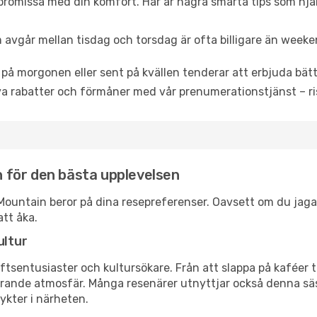
promissa med din komfort. Här är några smarta tips som hjälper
 avgår mellan tisdag och torsdag är ofta billigare än weeke
 på morgonen eller sent på kvällen tenderar att erbjuda bätt
a rabatter och förmåner med vår prenumerationstjänst – risk
in för den bästa upplevelsen
ron Mountain beror på dina resepreferenser. Oavsett om du ja
att åka.
ultur
tsentusiaster och kultursökare. Från att slappa på kaféer till
erande atmosfär. Många resenärer utnyttjar också denna säs
ykter i närheten.