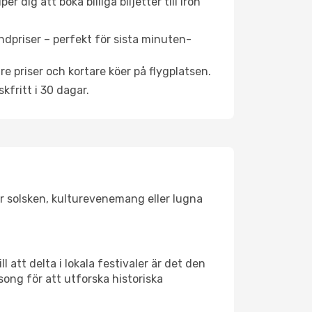
 dig att boka billiga biljetter till Iron
ndpriser – perfekt för sista minuten-
re priser och kortare köer på flygplatsen.
fritt i 30 dagar.
gar solsken, kulturevenemang eller lugna
 att delta i lokala festivaler är det den
ong för att utforska historiska