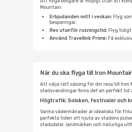
Att flyga billigare är möjligt utan att kom
Mountain:
Erbjudanden mitt i veckan:
Flyg som
besparingar.
Res utanför rusningstid:
Flyg tidigt
Använd Travellink Prime:
Få exklusiv
När du ska flyga till Iron Mounta
Att välja rätt säsong för din resa till I
stadsvandringar finns det en perfekt tid 
Högtrafik: Solsken, festivaler och k
Varma vädermånader är idealiska för friluf
perfekta tiden att njuta av stadens puls
stadsdelar, landmärken och naturliga utfl