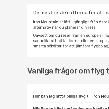
De mest reste rutterna för att n
Iron Mountain är lättillgängligt från fler
alternativ när du planerar din resa.
Oavsett om du reser från en europeisk hu
sannolikt att hitta direkt- eller en-sto
smarta sökfilter för att jämföra flygbolag,
Vanliga frågor om flyg t
Hur kan jag hitta billiga flyg till Iron M
När är den bästa månaden att besöka 