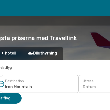
ägsta priserna med Travellink
 + hotell
Biluthyrning
rektflyg
Destination
Utresa
Datum
r flyg