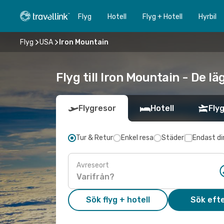
Flyg
Hotell
Flyg + Hotell
Hyrbil
Flyg
USA
Iron Mountain
Flyg till Iron Mountain - De l
Flygresor
Hotell
Flyg
Tur & Retur
Enkel resa
Städer
Endast di
Avreseort
Sök flyg + hotell
Sök efte