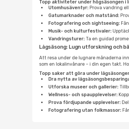
Topp aktiviteter under högsäsongen i 
Utomhusäventyr:
Prova vandring ell
Gatumarknader och matstånd:
Prov
Fotografering och sightseeing:
Fång
Musik- och kulturfestivaler:
Upptäck
Vandringsturer:
Ta en guidad promen
Lågsäsong: Lugn utforskning och b
Att resa under de lugnare månaderna inneb
som en lokalinvånare – i din egen takt. Ho
Topp saker att göra under lågsäsongen 
Dra nytta av lågsäsongsbesparinga
Utforska museer och gallerier:
Tillb
Wellness- och spaupplevelser:
Koppl
Prova fördjupande upplevelser:
Del
Fotografering utan folkmassor:
Fån