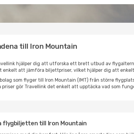
dena till Iron Mountain
avellink hjälper dig att utforska ett brett utbud av flygalte
et enkelt att jämföra biljettpriser, vilket hjälper dig att enke
ygbolag som flyger till Iron Mountain (IMT) från större flygpl
 priser gör Travellink det enkelt att upptäcka vad som funge
flygbiljetten till Iron Mountain