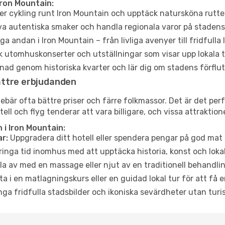
Iron Mountain:
er cykling runt Iron Mountain och upptäck natursköna rutter
a autentiska smaker och handla regionala varor på stade
a andan i Iron Mountain – från livliga avenyer till fridfulla
 utomhuskonserter och utställningar som visar upp lokala t
ad genom historiska kvarter och lär dig om stadens förflut
ättre erbjudanden
är ofta bättre priser och färre folkmassor. Det är det perfe
tell och flyg tenderar att vara billigare, och vissa attraktio
i Iron Mountain:
r:
Uppgradera ditt hotell eller spendera pengar på god mat m
ringa tid inomhus med att upptäcka historia, konst och lokal
a av med en massage eller njut av en traditionell behandlin
ta i en matlagningskurs eller en guidad lokal tur för att få
ga fridfulla stadsbilder och ikoniska sevärdheter utan turistt