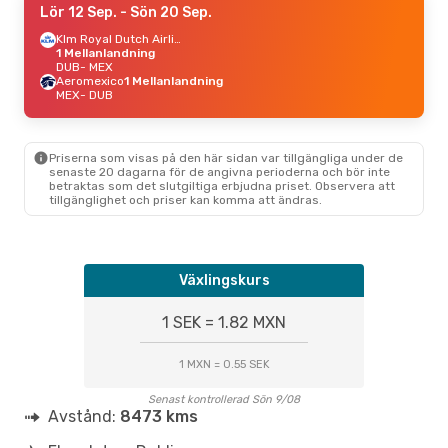
Lör 12 Sep.
- Sön 20 Sep.
Klm Royal Dutch Airlines
1 Mellanlandning
DUB
- MEX
Aeromexico
1 Mellanlandning
MEX
- DUB
Priserna som visas på den här sidan var tillgängliga under de
senaste 20 dagarna för de angivna perioderna och bör inte
betraktas som det slutgiltiga erbjudna priset. Observera att
tillgänglighet och priser kan komma att ändras.
Växlingskurs
1 SEK = 1.82 MXN
1 MXN = 0.55 SEK
Senast kontrollerad Sön 9/08
Avstånd:
8473 kms