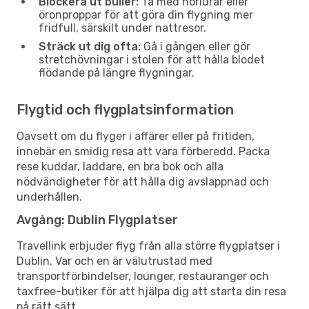
Blockera ut buller:
Ta med hörlurar eller
öronproppar för att göra din flygning mer
fridfull, särskilt under nattresor.
Sträck ut dig ofta:
Gå i gången eller gör
stretchövningar i stolen för att hålla blodet
flödande på längre flygningar.
Flygtid och flygplatsinformation
Oavsett om du flyger i affärer eller på fritiden,
innebär en smidig resa att vara förberedd. Packa
rese kuddar, laddare, en bra bok och alla
nödvändigheter för att hålla dig avslappnad och
underhållen.
Avgång: Dublin Flygplatser
Travellink erbjuder flyg från alla större flygplatser i
Dublin. Var och en är välutrustad med
transportförbindelser, lounger, restauranger och
taxfree-butiker för att hjälpa dig att starta din resa
på rätt sätt.