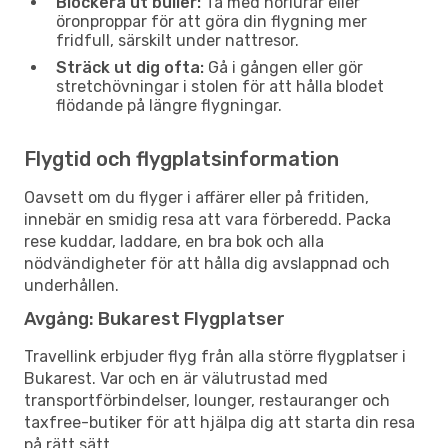
Blockera ut buller:
Ta med hörlurar eller
öronproppar för att göra din flygning mer
fridfull, särskilt under nattresor.
Sträck ut dig ofta:
Gå i gången eller gör
stretchövningar i stolen för att hålla blodet
flödande på längre flygningar.
Flygtid och flygplatsinformation
Oavsett om du flyger i affärer eller på fritiden,
innebär en smidig resa att vara förberedd. Packa
rese kuddar, laddare, en bra bok och alla
nödvändigheter för att hålla dig avslappnad och
underhållen.
Avgång: Bukarest Flygplatser
Travellink erbjuder flyg från alla större flygplatser i
Bukarest. Var och en är välutrustad med
transportförbindelser, lounger, restauranger och
taxfree-butiker för att hjälpa dig att starta din resa
på rätt sätt.