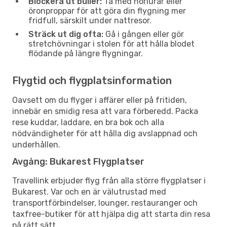
Blockera ut buller:
Ta med hörlurar eller
öronproppar för att göra din flygning mer
fridfull, särskilt under nattresor.
Sträck ut dig ofta:
Gå i gången eller gör
stretchövningar i stolen för att hålla blodet
flödande på längre flygningar.
Flygtid och flygplatsinformation
Oavsett om du flyger i affärer eller på fritiden,
innebär en smidig resa att vara förberedd. Packa
rese kuddar, laddare, en bra bok och alla
nödvändigheter för att hålla dig avslappnad och
underhållen.
Avgång: Bukarest Flygplatser
Travellink erbjuder flyg från alla större flygplatser i
Bukarest. Var och en är välutrustad med
transportförbindelser, lounger, restauranger och
taxfree-butiker för att hjälpa dig att starta din resa
på rätt sätt.