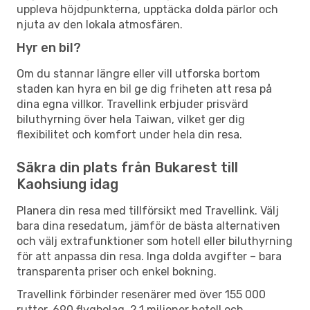
uppleva höjdpunkterna, upptäcka dolda pärlor och
njuta av den lokala atmosfären.
Hyr en bil?
Om du stannar längre eller vill utforska bortom
staden kan hyra en bil ge dig friheten att resa på
dina egna villkor. Travellink erbjuder prisvärd
biluthyrning över hela Taiwan, vilket ger dig
flexibilitet och komfort under hela din resa.
Säkra din plats från Bukarest till
Kaohsiung idag
Planera din resa med tillförsikt med Travellink. Välj
bara dina resedatum, jämför de bästa alternativen
och välj extrafunktioner som hotell eller biluthyrning
för att anpassa din resa. Inga dolda avgifter – bara
transparenta priser och enkel bokning.
Travellink förbinder resenärer med över 155 000
rutter, 690 flygbolag, 2,1 miljoner hotell och