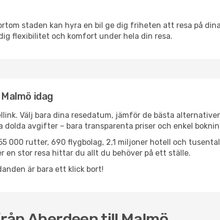
ortom staden kan hyra en bil ge dig friheten att resa på dina 
dig flexibilitet och komfort under hela din resa.
l Malmö idag
llink. Välj bara dina resedatum, jämför de bästa alternative
ga dolda avgifter – bara transparenta priser och enkel boknin
5 000 rutter, 690 flygbolag, 2,1 miljoner hotell och tusenta
 en stor resa hittar du allt du behöver på ett ställe.
anden är bara ett klick bort!
från Aberdeen till Malmö