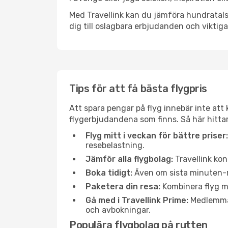
Med Travellink kan du jämföra hundratals 
dig till oslagbara erbjudanden och viktiga 
Tips för att få bästa flygpris
Att spara pengar på flyg innebär inte at
flygerbjudandena som finns. Så här hitta
Flyg mitt i veckan för bättre priser:
resebelastning.
Jämför alla flygbolag:
Travellink kon
Boka tidigt:
Även om sista minuten-res
Paketera din resa:
Kombinera flyg me
Gå med i Travellink Prime:
Medlemmar 
och avbokningar.
Populära flygbolag på rutten