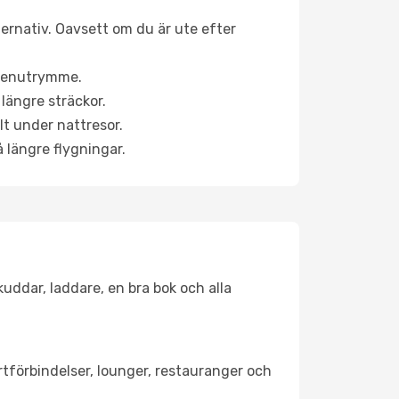
ternativ. Oavsett om du är ute efter
a benutrymme.
längre sträckor.
lt under nattresor.
å längre flygningar.
kuddar, laddare, en bra bok och alla
ortförbindelser, lounger, restauranger och