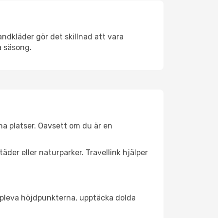
ndkläder gör det skillnad att vara
å säsong.
a platser. Oavsett om du är en
äder eller naturparker. Travellink hjälper
t uppleva höjdpunkterna, upptäcka dolda