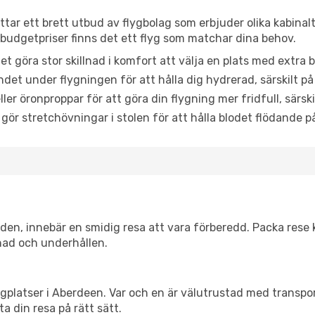
ttar ett brett utbud av flygbolag som erbjuder olika kabinal
udgetpriser finns det ett flyg som matchar dina behov.
et göra stor skillnad i komfort att välja en plats med extr
det under flygningen för att hålla dig hydrerad, särskilt på 
ler öronproppar för att göra din flygning mer fridfull, särski
 gör stretchövningar i stolen för att hålla blodet flödande p
itiden, innebär en smidig resa att vara förberedd. Packa rese 
nad och underhållen.
flygplatser i Aberdeen. Var och en är välutrustad med transp
ta din resa på rätt sätt.