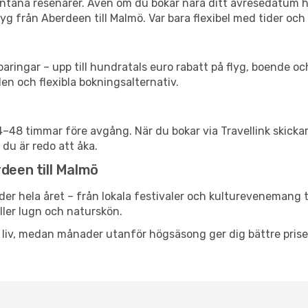
spontana resenärer. Även om du bokar nära ditt avresedatum 
g från Aberdeen till Malmö. Var bara flexibel med tider och 
ringar – upp till hundratals euro rabatt på flyg, boende o
en och flexibla bokningsalternativ.
24–48 timmar före avgång. När du bokar via Travellink skick
 du är redo att åka.
rdeen till Malmö
der hela året – från lokala festivaler och kulturevenemang t
eller lugn och naturskön.
h liv, medan månader utanför högsäsong ger dig bättre pris