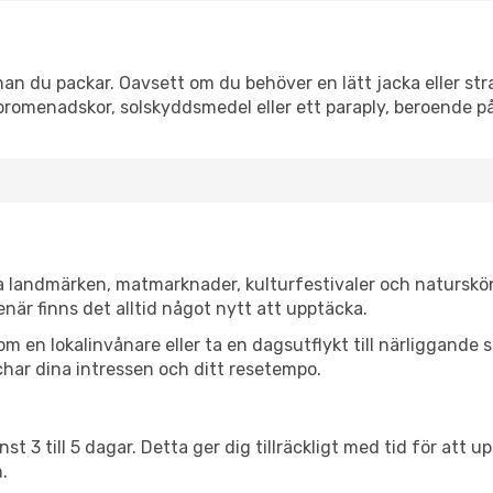
n du packar. Oavsett om du behöver en lätt jacka eller stra
romenadskor, solskyddsmedel eller ett paraply, beroende p
a landmärken, matmarknader, kulturfestivaler och naturskön
när finns det alltid något nytt att upptäcka.
en lokalinvånare eller ta en dagsutflykt till närliggande st
har dina intressen och ditt resetempo.
nst 3 till 5 dagar. Detta ger dig tillräckligt med tid för at
.