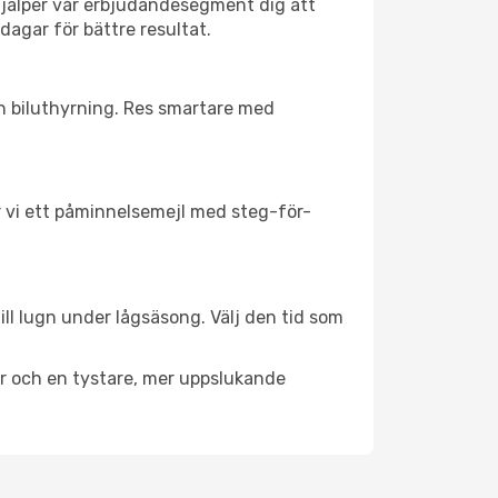
hjälper vår erbjudandesegment dig att
dagar för bättre resultat.
ch biluthyrning. Res smartare med
ar vi ett påminnelsemejl med steg-för-
ill lugn under lågsäsong. Välj den tid som
er och en tystare, mer uppslukande