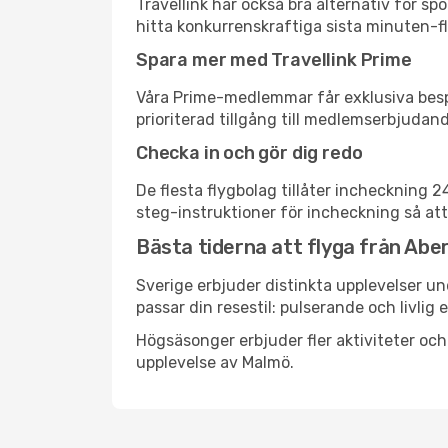
Travellink har också bra alternativ för 
hitta konkurrenskraftiga sista minuten-fly
Spara mer med Travellink Prime
Våra Prime-medlemmar får exklusiva bespa
prioriterad tillgång till medlemserbjudand
Checka in och gör dig redo
De flesta flygbolag tillåter incheckning 
steg-instruktioner för incheckning så att
Bästa tiderna att flyga från Abe
Sverige erbjuder distinkta upplevelser un
passar din resestil: pulserande och livlig 
Högsäsonger erbjuder fler aktiviteter oc
upplevelse av Malmö.