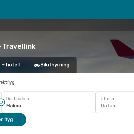
 Travellink
 + hotell
Biluthyrning
rektflyg
Destination
Utresa
Datum
r flyg