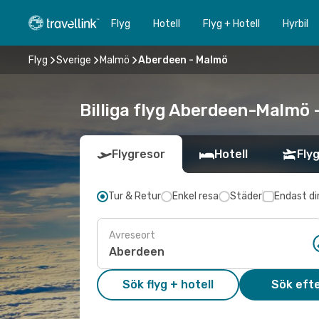
Flyg
Hotell
Flyg + Hotell
Hyrbil
Flyg
Sverige
Malmö
Aberdeen - Malmö
Billiga flyg Aberdeen-Malmö -
Flygresor
Hotell
Flyg
Tur & Retur
Enkel resa
Städer
Endast di
Avreseort
Sök flyg + hotell
Sök efte