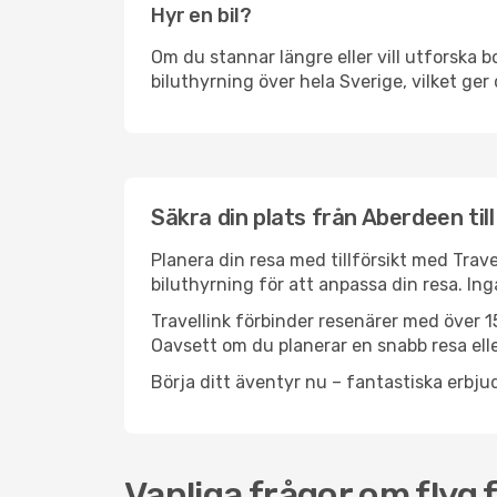
Hyr en bil?
Om du stannar längre eller vill utforska b
biluthyrning över hela Sverige, vilket ger 
Säkra din plats från Aberdeen til
Planera din resa med tillförsikt med Trave
biluthyrning för att anpassa din resa. In
Travellink förbinder resenärer med över 15
Oavsett om du planerar en snabb resa eller
Börja ditt äventyr nu – fantastiska erbjud
Vanliga frågor om flyg 