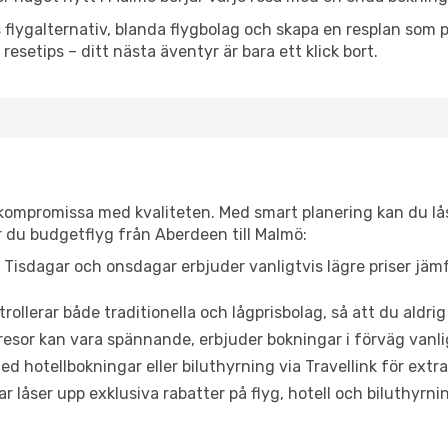
flygalternativ, blanda flygbolag och skapa en resplan som pa
resetips – ditt nästa äventyr är bara ett klick bort.
t kompromissa med kvaliteten. Med smart planering kan du l
r du budgetflyg från Aberdeen till Malmö:
Tisdagar och onsdagar erbjuder vanligtvis lägre priser jäm
trollerar både traditionella och lågprisbolag, så att du aldrig
or kan vara spännande, erbjuder bokningar i förväg vanligtv
d hotellbokningar eller biluthyrning via Travellink för extra
låser upp exklusiva rabatter på flyg, hotell och biluthyrnin