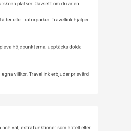
rsköna platser. Oavsett om du är en
äder eller naturparker. Travellink hjälper
t uppleva höjdpunkterna, upptäcka dolda
egna villkor. Travellink erbjuder prisvärd
n och välj extrafunktioner som hotell eller