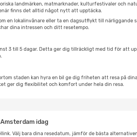
oriska landmärken, matmarknader, kulturfestivaler och natu
när finns det alltid något nytt att upptäcka.
en lokalinvånare eller ta en dagsutflykt till närliggande st
har dina intressen och ditt resetempo.
nst 3 till 5 dagar. Detta ger dig tillräckligt med tid för at
.
ortom staden kan hyra en bil ge dig friheten att resa på dina 
et ger dig flexibilitet och komfort under hela din resa.
ll Amsterdam idag
llink. Välj bara dina resedatum, jämför de bästa alternative