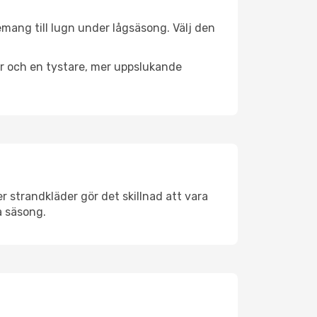
emang till lugn under lågsäsong. Välj den
er och en tystare, mer uppslukande
 strandkläder gör det skillnad att vara
å säsong.