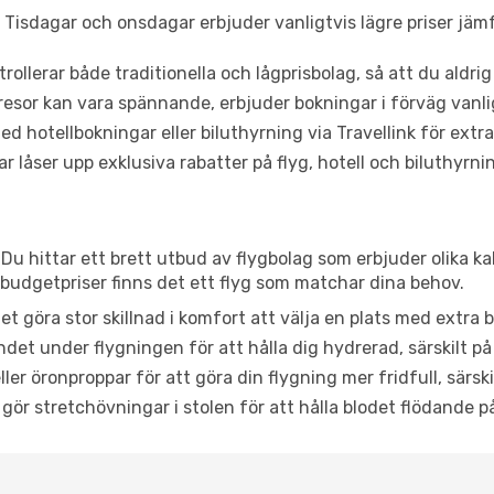
Tisdagar och onsdagar erbjuder vanligtvis lägre priser jäm
trollerar både traditionella och lågprisbolag, så att du aldrig
or kan vara spännande, erbjuder bokningar i förväg vanligtv
d hotellbokningar eller biluthyrning via Travellink för extra
låser upp exklusiva rabatter på flyg, hotell och biluthyrnin
u hittar ett brett utbud av flygbolag som erbjuder olika ka
udgetpriser finns det ett flyg som matchar dina behov.
et göra stor skillnad i komfort att välja en plats med extr
det under flygningen för att hålla dig hydrerad, särskilt på 
ler öronproppar för att göra din flygning mer fridfull, särski
 gör stretchövningar i stolen för att hålla blodet flödande p