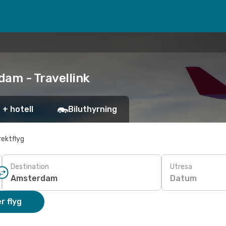
dam - Travellink
 + hotell
Biluthyrning
rektflyg
Destination
Utresa
Datum
r flyg