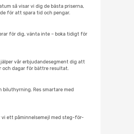
tum så visar vi dig de bästa priserna,
rde för att spara tid och pengar.
ar för dig, vänta inte – boka tidigt för
hjälper vår erbjudandesegment dig att
 och dagar för bättre resultat.
ch biluthyrning. Res smartare med
ar vi ett påminnelsemejl med steg-för-