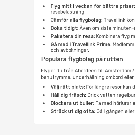
Flyg mitt i veckan för bättre priser:
resebelastning.
Jämför alla flygbolag:
Travellink kon
Boka tidigt:
Även om sista minuten-res
Paketera din resa:
Kombinera flyg me
Gå med i Travellink Prime:
Medlemmar 
och avbokningar.
Populära flygbolag på rutten
Flyger du från Aberdeen till Amsterdam? D
benutrymme, underhållning ombord eller b
Välj rätt plats:
För längre resor kan d
Håll dig fräsch:
Drick vatten regelbun
Blockera ut buller:
Ta med hörlurar el
Sträck ut dig ofta:
Gå i gången eller