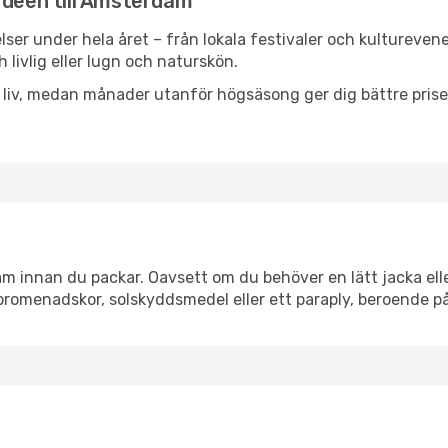
rdeen till Amsterdam
ser under hela året – från lokala festivaler och kultureven
 livlig eller lugn och naturskön.
h liv, medan månader utanför högsäsong ger dig bättre pris
 innan du packar. Oavsett om du behöver en lätt jacka eller
romenadskor, solskyddsmedel eller ett paraply, beroende p