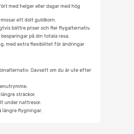
fört med helger eller dagar med hög
 missar ett dolt guldkorn.
is bättre priser och fler flygalternativ.
 besparingar på din totala resa.
g, med extra flexibilitet för ändringar
binalternativ. Oavsett om du är ute efter
a benutrymme.
längre sträckor.
lt under nattresor.
å längre flygningar.