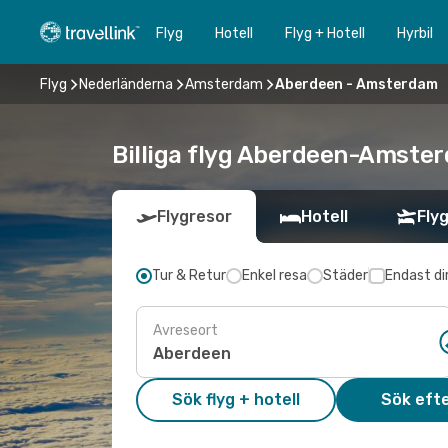
Flyg
Hotell
Flyg + Hotell
Hyrbil
Flyg
Nederländerna
Amsterdam
Aberdeen - Amsterdam
Billiga flyg Aberdeen-Amster
Flygresor
Hotell
Flyg
Tur & Retur
Enkel resa
Städer
Endast di
Avreseort
Sök flyg + hotell
Sök efte