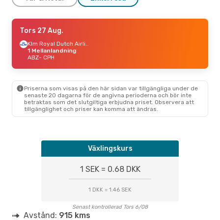
Lör 22 Aug.
Tors 27 Aug.
- Sön 23 Aug.
Klm Royal Dutch Airlines
Klm Royal Dutch Airlines
1 Mellanlandning
1 Mellanlandning
ABZ
ABZ
- CPH
- CPH
Klm Royal Dutch Airlines
1 Mellanlandning
CPH
- ABZ
Priserna som visas på den här sidan var tillgängliga under de
senaste 20 dagarna för de angivna perioderna och bör inte
betraktas som det slutgiltiga erbjudna priset. Observera att
tillgänglighet och priser kan komma att ändras.
Växlingskurs
1 SEK = 0.68 DKK
1 DKK = 1.46 SEK
Senast kontrollerad Tors 6/08
Avstånd:
915 kms