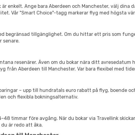
nk är enkelt. Ange bara Aberdeen och Manchester, välj dina da
xibilitet. Vår "Smart Choice"-tagg markerar flyg med högsta vä
d begränsad tillgänglighet. Om du hittar ett pris som funger
r senare.
spontana resenärer. Även om du bokar nära ditt avresedatum 
yg från Aberdeen till Manchester. Var bara flexibel med tider
ringar – upp till hundratals euro rabatt på flyg, boende o
en och flexibla bokningsalternativ.
24–48 timmar före avgång. När du bokar via Travellink skick
 du är redo att åka.