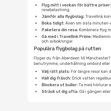
Flyg mitt i veckan för bättre priser:
resebelastning.
Jämför alla flygbolag:
Travellink kon
Boka tidigt:
Även om sista minuten-res
Paketera din resa:
Kombinera flyg me
Gå med i Travellink Prime:
Medlemmar 
och avbokningar.
Populära flygbolag på rutten
Flyger du från Aberdeen till Manchester? 
benutrymme, underhållning ombord eller b
Välj rätt plats:
För längre resor kan d
Håll dig fräsch:
Drick vatten regelbun
Blockera ut buller:
Ta med hörlurar el
Sträck ut dig ofta:
Gå i gången eller