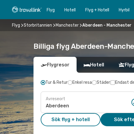
Flyg
Hotell
Flyg + Hotell
Hyrbil
Flyg
Storbritannien
Manchester
Aberdeen - Manchester
Billiga flyg Aberdeen-Manches
Flygresor
Hotell
Flyg
Tur & Retur
Enkel resa
Städer
Endast di
Avreseort
Sök flyg + hotell
Sök efte