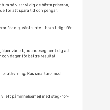
tum så visar vi dig de bästa priserna,
rde för att spara tid och pengar.
ar för dig, vänta inte – boka tidigt för
hjälper vår erbjudandesegment dig att
 och dagar för bättre resultat.
ch biluthyrning. Res smartare med
ar vi ett påminnelsemejl med steg-för-