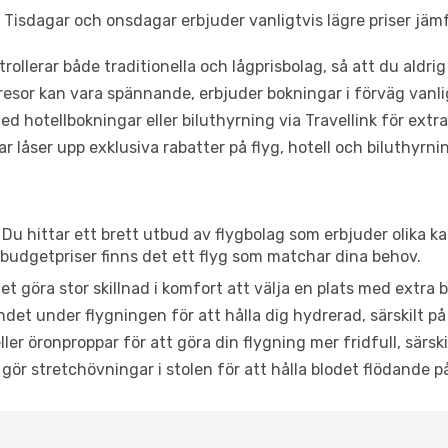
Tisdagar och onsdagar erbjuder vanligtvis lägre priser jäm
trollerar både traditionella och lågprisbolag, så att du aldrig
or kan vara spännande, erbjuder bokningar i förväg vanligtv
d hotellbokningar eller biluthyrning via Travellink för extra
låser upp exklusiva rabatter på flyg, hotell och biluthyrnin
Du hittar ett brett utbud av flygbolag som erbjuder olika ka
udgetpriser finns det ett flyg som matchar dina behov.
et göra stor skillnad i komfort att välja en plats med extr
det under flygningen för att hålla dig hydrerad, särskilt på 
ler öronproppar för att göra din flygning mer fridfull, särski
 gör stretchövningar i stolen för att hålla blodet flödande p