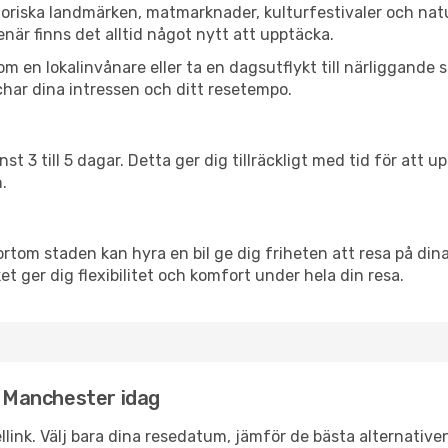
oriska landmärken, matmarknader, kulturfestivaler och nat
när finns det alltid något nytt att upptäcka.
en lokalinvånare eller ta en dagsutflykt till närliggande st
har dina intressen och ditt resetempo.
nst 3 till 5 dagar. Detta ger dig tillräckligt med tid för at
.
ortom staden kan hyra en bil ge dig friheten att resa på dina 
et ger dig flexibilitet och komfort under hela din resa.
l Manchester idag
llink. Välj bara dina resedatum, jämför de bästa alternative