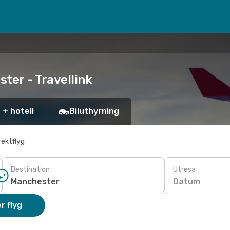
ter - Travellink
 + hotell
Biluthyrning
rektflyg
Destination
Utresa
Datum
r flyg