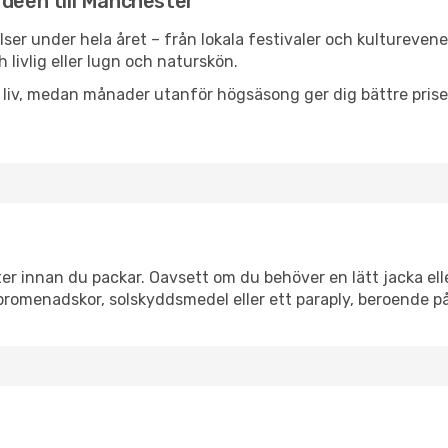
rdeen till Manchester
lser under hela året – från lokala festivaler och kultureven
 livlig eller lugn och naturskön.
h liv, medan månader utanför högsäsong ger dig bättre pris
 innan du packar. Oavsett om du behöver en lätt jacka eller
romenadskor, solskyddsmedel eller ett paraply, beroende p