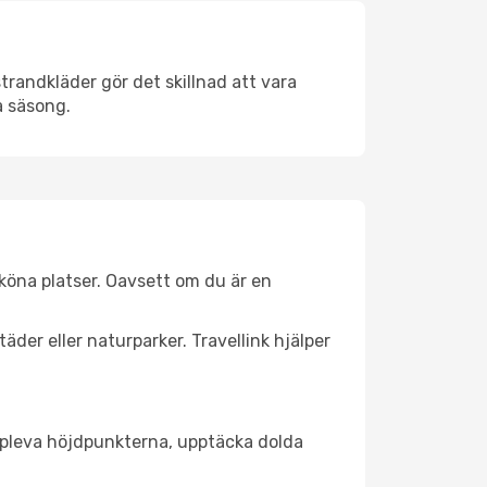
trandkläder gör det skillnad att vara
å säsong.
köna platser. Oavsett om du är en
äder eller naturparker. Travellink hjälper
t uppleva höjdpunkterna, upptäcka dolda