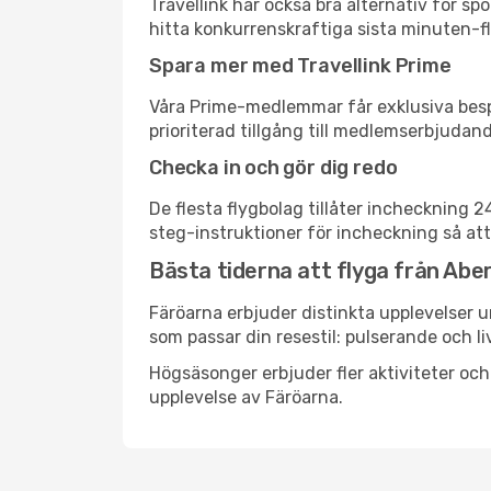
Travellink har också bra alternativ för 
hitta konkurrenskraftiga sista minuten-fly
Spara mer med Travellink Prime
Våra Prime-medlemmar får exklusiva bespa
prioriterad tillgång till medlemserbjudand
Checka in och gör dig redo
De flesta flygbolag tillåter incheckning 
steg-instruktioner för incheckning så att
Bästa tiderna att flyga från Aber
Färöarna erbjuder distinkta upplevelser u
som passar din resestil: pulserande och li
Högsäsonger erbjuder fler aktiviteter oc
upplevelse av Färöarna.