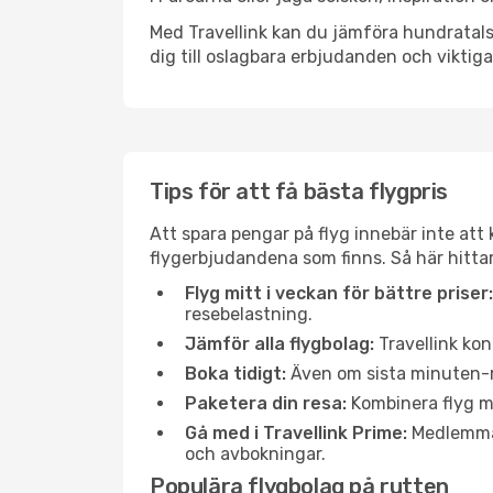
Med Travellink kan du jämföra hundratals 
dig till oslagbara erbjudanden och viktiga 
Tips för att få bästa flygpris
Att spara pengar på flyg innebär inte at
flygerbjudandena som finns. Så här hittar
Flyg mitt i veckan för bättre priser:
resebelastning.
Jämför alla flygbolag:
Travellink kon
Boka tidigt:
Även om sista minuten-res
Paketera din resa:
Kombinera flyg me
Gå med i Travellink Prime:
Medlemmar 
och avbokningar.
Populära flygbolag på rutten