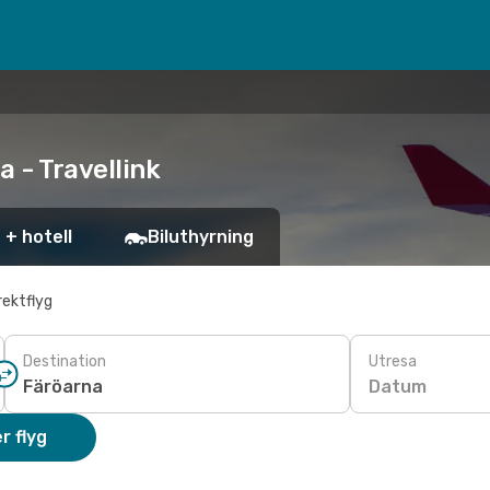
a - Travellink
 + hotell
Biluthyrning
rektflyg
Destination
Utresa
Datum
r flyg