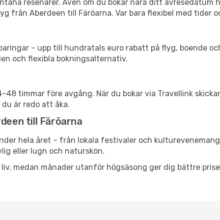
spontana resenärer. Även om du bokar nära ditt avresedatum 
g från Aberdeen till Färöarna. Var bara flexibel med tider o
ringar – upp till hundratals euro rabatt på flyg, boende o
en och flexibla bokningsalternativ.
24–48 timmar före avgång. När du bokar via Travellink skick
 du är redo att åka.
deen till Färöarna
nder hela året – från lokala festivaler och kulturevenemang 
vlig eller lugn och naturskön.
h liv, medan månader utanför högsäsong ger dig bättre pris