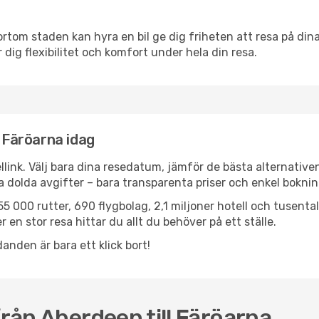
ortom staden kan hyra en bil ge dig friheten att resa på dina 
 dig flexibilitet och komfort under hela din resa.
l Färöarna idag
llink. Välj bara dina resedatum, jämför de bästa alternative
ga dolda avgifter – bara transparenta priser och enkel boknin
5 000 rutter, 690 flygbolag, 2,1 miljoner hotell och tusenta
 en stor resa hittar du allt du behöver på ett ställe.
anden är bara ett klick bort!
från Aberdeen till Färöarna