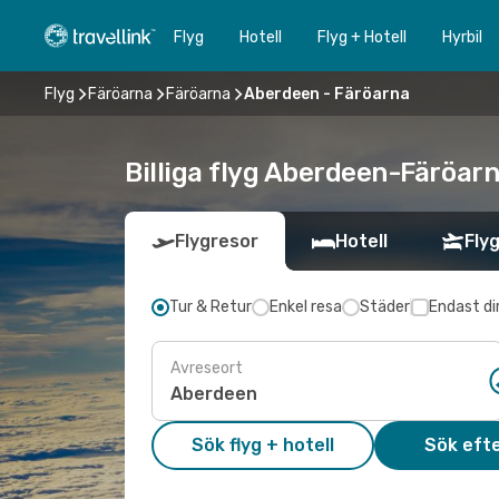
Flyg
Hotell
Flyg + Hotell
Hyrbil
Flyg
Färöarna
Färöarna
Aberdeen - Färöarna
Billiga flyg Aberdeen-Färöarn
Flygresor
Hotell
Flyg
Tur & Retur
Enkel resa
Städer
Endast di
Avreseort
Sök flyg + hotell
Sök efte