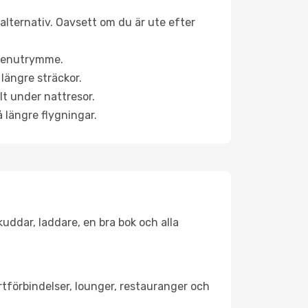
nalternativ. Oavsett om du är ute efter
a benutrymme.
längre sträckor.
lt under nattresor.
å längre flygningar.
kuddar, laddare, en bra bok och alla
ortförbindelser, lounger, restauranger och