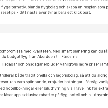
flygalternativ, blanda flygbolag och skapa en resplan som pa
resetips – ditt nästa äventyr är bara ett klick bort.
t kompromissa med kvaliteten. Med smart planering kan du l
 du budgetflyg från Aberdeen till Färöarna:
Tisdagar och onsdagar erbjuder vanligtvis lägre priser jäm
trollerar både traditionella och lågprisbolag, så att du aldrig
or kan vara spännande, erbjuder bokningar i förväg vanligtv
d hotellbokningar eller biluthyrning via Travellink för extra
låser upp exklusiva rabatter på flyg, hotell och biluthyrnin