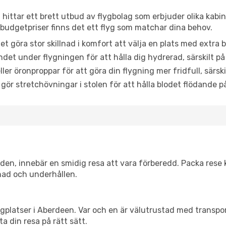
 hittar ett brett utbud av flygbolag som erbjuder olika kabi
udgetpriser finns det ett flyg som matchar dina behov.
et göra stor skillnad i komfort att välja en plats med extr
det under flygningen för att hålla dig hydrerad, särskilt på 
ler öronproppar för att göra din flygning mer fridfull, särski
 gör stretchövningar i stolen för att hålla blodet flödande p
itiden, innebär en smidig resa att vara förberedd. Packa rese 
nad och underhållen.
flygplatser i Aberdeen. Var och en är välutrustad med transp
ta din resa på rätt sätt.