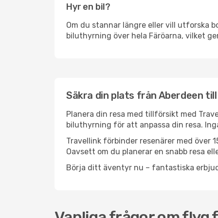
Hyr en bil?
Om du stannar längre eller vill utforska b
biluthyrning över hela Färöarna, vilket ger
Säkra din plats från Aberdeen til
Planera din resa med tillförsikt med Trave
biluthyrning för att anpassa din resa. In
Travellink förbinder resenärer med över 15
Oavsett om du planerar en snabb resa eller
Börja ditt äventyr nu – fantastiska erbjud
Vanliga frågor om flyg 