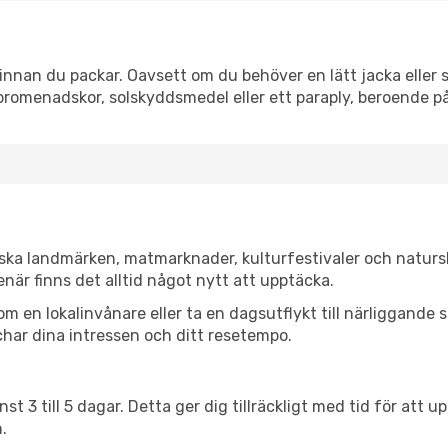
nnan du packar. Oavsett om du behöver en lätt jacka eller s
romenadskor, solskyddsmedel eller ett paraply, beroende p
iska landmärken, matmarknader, kulturfestivaler och naturs
när finns det alltid något nytt att upptäcka.
en lokalinvånare eller ta en dagsutflykt till närliggande st
har dina intressen och ditt resetempo.
nst 3 till 5 dagar. Detta ger dig tillräckligt med tid för at
.