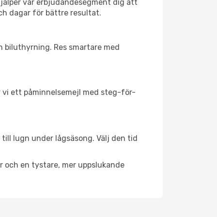
hjälper vår erbjudandesegment dig att
ch dagar för bättre resultat.
ch biluthyrning. Res smartare med
ar vi ett påminnelsemejl med steg-för-
till lugn under lågsäsong. Välj den tid
er och en tystare, mer uppslukande