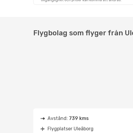
tillgänglighet och priser kan komma att ändras.
Flygbolag som flyger från Ul
Avstånd:
739 kms
Flygplatser Uleåborg