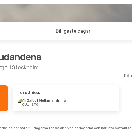
Billigaste dagar
judandena
g till Stockholm
Fil
Tors 3 Sep.
Mån 14 Sep.
Tors 15 Okt.
- Mån 19 Okt.
AirBaltic
1 Mellanlandning
OUL
- STO
llanlandning
Finnair
1 Mellanlandning
OUL
- STO
llanlandning
Finnair
1 Mellanlandning
STO
- OUL
under de senaste 20 dagarna för de angivna perioderna och bör inte betraktas 