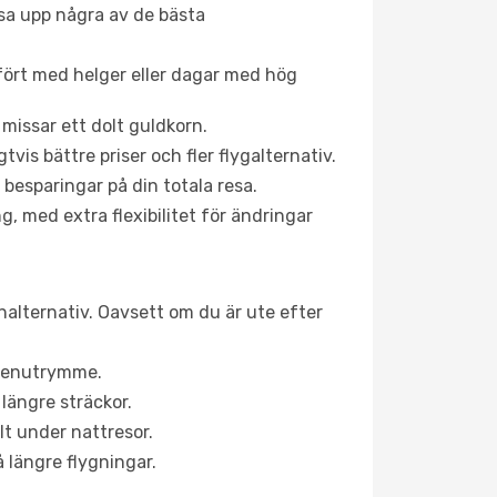
åsa upp några av de bästa
fört med helger eller dagar med hög
 missar ett dolt guldkorn.
is bättre priser och fler flygalternativ.
 besparingar på din totala resa.
g, med extra flexibilitet för ändringar
inalternativ. Oavsett om du är ute efter
a benutrymme.
längre sträckor.
lt under nattresor.
å längre flygningar.