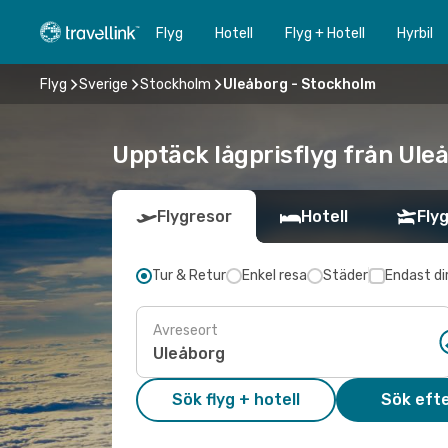
Flyg
Hotell
Flyg + Hotell
Hyrbil
Flyg
Sverige
Stockholm
Uleåborg - Stockholm
Upptäck lågprisflyg från Uleå
Flygresor
Hotell
Flyg
Tur & Retur
Enkel resa
Städer
Endast di
Avreseort
Sök flyg + hotell
Sök efte