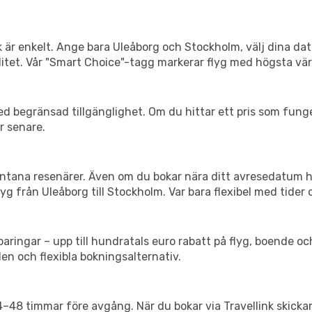
k är enkelt. Ange bara Uleåborg och Stockholm, välj dina dat
xibilitet. Vår "Smart Choice"-tagg markerar flyg med högsta vä
d begränsad tillgänglighet. Om du hittar ett pris som funger
r senare.
spontana resenärer. Även om du bokar nära ditt avresedatum 
g från Uleåborg till Stockholm. Var bara flexibel med tider 
ringar – upp till hundratals euro rabatt på flyg, boende o
en och flexibla bokningsalternativ.
24–48 timmar före avgång. När du bokar via Travellink skick