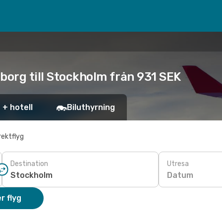
borg till Stockholm från 931 SEK
 + hotell
Biluthyrning
rektflyg
Destination
Utresa
Datum
r flyg