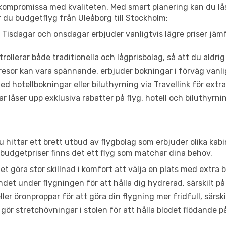
t kompromissa med kvaliteten. Med smart planering kan du l
 du budgetflyg från Uleåborg till Stockholm:
Tisdagar och onsdagar erbjuder vanligtvis lägre priser jäm
trollerar både traditionella och lågprisbolag, så att du aldrig
or kan vara spännande, erbjuder bokningar i förväg vanligtv
d hotellbokningar eller biluthyrning via Travellink för extra
låser upp exklusiva rabatter på flyg, hotell och biluthyrnin
u hittar ett brett utbud av flygbolag som erbjuder olika kab
udgetpriser finns det ett flyg som matchar dina behov.
et göra stor skillnad i komfort att välja en plats med extr
det under flygningen för att hålla dig hydrerad, särskilt på 
ler öronproppar för att göra din flygning mer fridfull, särski
 gör stretchövningar i stolen för att hålla blodet flödande p