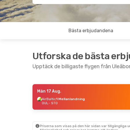
Bästa erbjudandena
Utforska de bästa erb
Upptäck de billigaste flygen från Uleåbor
Mån 17 Aug.
Tors 3 Sep.
- Mån 7 Sep.
Fre 11 Sep.
- 
AirBaltic
1 Mellanlandning
OUL
- STO
AirBaltic
1 Mellanlandning
AirBaltic
1 Me
OUL
- STO
OUL
- STO
AirBaltic
1 Mellanlandning
AirBaltic
1 Me
STO
- OUL
STO
- OUL
Priserna som visas på den här sidan var tillgängliga 