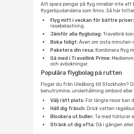
Att spara pengar på flyg innebär inte at
flygerbjudandena som finns. Så här hittar
Flyg mitt i veckan för bättre priser:
resebelastning.
Jämför alla flygbolag:
Travellink kon
Boka tidigt:
Även om sista minuten-res
Paketera din resa:
Kombinera flyg me
Gå med i Travellink Prime:
Medlemmar 
och avbokningar.
Populära flygbolag på rutten
Flyger du från Uleåborg till Stockholm? D
benutrymme, underhållning ombord eller b
Välj rätt plats:
För längre resor kan d
Håll dig fräsch:
Drick vatten regelbun
Blockera ut buller:
Ta med hörlurar el
Sträck ut dig ofta:
Gå i gången eller