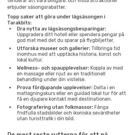
tenderar att vara billigare, och vissa attraktioner
erbjuder säsongsrabatter.
Topp saker att göra under lågsäsongen i
Tarakbits:
Dra nytta av lågsäsongsbesparingar:
Uppgradera ditt hotell eller spendera pengar på
god mat med det du sparar på flygbiljetter.
Utforska museer och gallerier:
Tillbringa tid
inomhus med att upptäcka historia, konst och
lokal kultur.
Wellness- och spaupplevelser:
Koppla av med
en massage eller njut av en traditionell
behandling under din vistelse.
Prova fördjupande upplevelser:
Delta i en
matlagningskurs eller en guidad lokal tur för att
få en djupare kontakt med destinationen.
Fotografering utan folkmassor:
Fånga
fridfulla stadsbilder och ikoniska sevärdheter
utan turisttrafik i din bild.
De mest reste rutterna för att nå