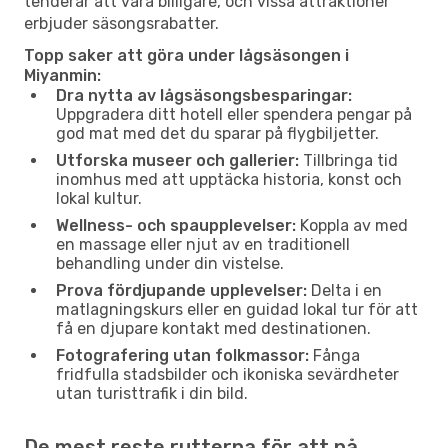
tenderar att vara billigare, och vissa attraktioner
erbjuder säsongsrabatter.
Topp saker att göra under lågsäsongen i
Miyanmin:
Dra nytta av lågsäsongsbesparingar:
Uppgradera ditt hotell eller spendera pengar på
god mat med det du sparar på flygbiljetter.
Utforska museer och gallerier:
Tillbringa tid
inomhus med att upptäcka historia, konst och
lokal kultur.
Wellness- och spaupplevelser:
Koppla av med
en massage eller njut av en traditionell
behandling under din vistelse.
Prova fördjupande upplevelser:
Delta i en
matlagningskurs eller en guidad lokal tur för att
få en djupare kontakt med destinationen.
Fotografering utan folkmassor:
Fånga
fridfulla stadsbilder och ikoniska sevärdheter
utan turisttrafik i din bild.
De mest reste rutterna för att nå