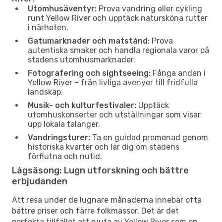
Utomhusäventyr:
Prova vandring eller cykling
runt Yellow River och upptäck natursköna rutter
i närheten.
Gatumarknader och matstånd:
Prova
autentiska smaker och handla regionala varor på
stadens utomhusmarknader.
Fotografering och sightseeing:
Fånga andan i
Yellow River – från livliga avenyer till fridfulla
landskap.
Musik- och kulturfestivaler:
Upptäck
utomhuskonserter och utställningar som visar
upp lokala talanger.
Vandringsturer:
Ta en guidad promenad genom
historiska kvarter och lär dig om stadens
förflutna och nutid.
Lågsäsong: Lugn utforskning och bättre
erbjudanden
Att resa under de lugnare månaderna innebär ofta
bättre priser och färre folkmassor. Det är det
perfekta tillfället att njuta av Yellow River som en