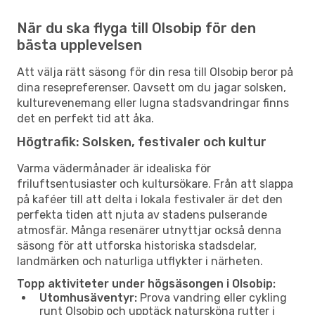
När du ska flyga till Olsobip för den
bästa upplevelsen
Att välja rätt säsong för din resa till Olsobip beror på
dina resepreferenser. Oavsett om du jagar solsken,
kulturevenemang eller lugna stadsvandringar finns
det en perfekt tid att åka.
Högtrafik: Solsken, festivaler och kultur
Varma vädermånader är idealiska för
friluftsentusiaster och kultursökare. Från att slappa
på kaféer till att delta i lokala festivaler är det den
perfekta tiden att njuta av stadens pulserande
atmosfär. Många resenärer utnyttjar också denna
säsong för att utforska historiska stadsdelar,
landmärken och naturliga utflykter i närheten.
Topp aktiviteter under högsäsongen i Olsobip:
Utomhusäventyr:
Prova vandring eller cykling
runt Olsobip och upptäck natursköna rutter i