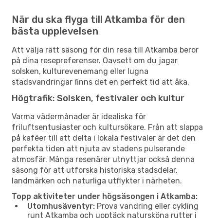
När du ska flyga till Atkamba för den
bästa upplevelsen
Att välja rätt säsong för din resa till Atkamba beror
på dina resepreferenser. Oavsett om du jagar
solsken, kulturevenemang eller lugna
stadsvandringar finns det en perfekt tid att åka.
Högtrafik: Solsken, festivaler och kultur
Varma vädermånader är idealiska för
friluftsentusiaster och kultursökare. Från att slappa
på kaféer till att delta i lokala festivaler är det den
perfekta tiden att njuta av stadens pulserande
atmosfär. Många resenärer utnyttjar också denna
säsong för att utforska historiska stadsdelar,
landmärken och naturliga utflykter i närheten.
Topp aktiviteter under högsäsongen i Atkamba:
Utomhusäventyr:
Prova vandring eller cykling
runt Atkamba och upptäck natursköna rutter i