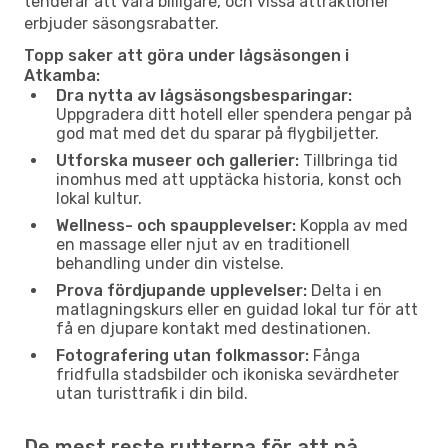
tenderar att vara billigare, och vissa attraktioner
erbjuder säsongsrabatter.
Topp saker att göra under lågsäsongen i
Atkamba:
Dra nytta av lågsäsongsbesparingar:
Uppgradera ditt hotell eller spendera pengar på
god mat med det du sparar på flygbiljetter.
Utforska museer och gallerier:
Tillbringa tid
inomhus med att upptäcka historia, konst och
lokal kultur.
Wellness- och spaupplevelser:
Koppla av med
en massage eller njut av en traditionell
behandling under din vistelse.
Prova fördjupande upplevelser:
Delta i en
matlagningskurs eller en guidad lokal tur för att
få en djupare kontakt med destinationen.
Fotografering utan folkmassor:
Fånga
fridfulla stadsbilder och ikoniska sevärdheter
utan turisttrafik i din bild.
De mest reste rutterna för att nå