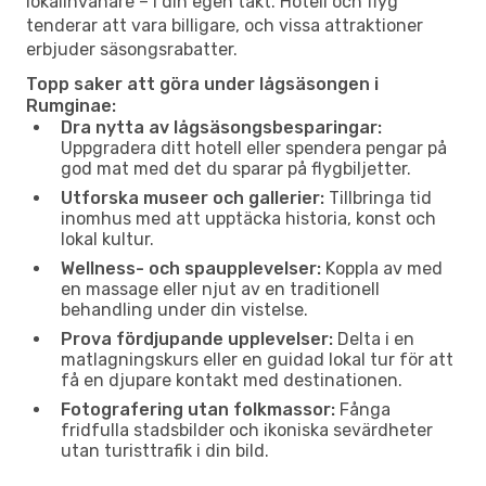
lokalinvånare – i din egen takt. Hotell och flyg
tenderar att vara billigare, och vissa attraktioner
erbjuder säsongsrabatter.
Topp saker att göra under lågsäsongen i
Rumginae:
Dra nytta av lågsäsongsbesparingar:
Uppgradera ditt hotell eller spendera pengar på
god mat med det du sparar på flygbiljetter.
Utforska museer och gallerier:
Tillbringa tid
inomhus med att upptäcka historia, konst och
lokal kultur.
Wellness- och spaupplevelser:
Koppla av med
en massage eller njut av en traditionell
behandling under din vistelse.
Prova fördjupande upplevelser:
Delta i en
matlagningskurs eller en guidad lokal tur för att
få en djupare kontakt med destinationen.
Fotografering utan folkmassor:
Fånga
fridfulla stadsbilder och ikoniska sevärdheter
utan turisttrafik i din bild.