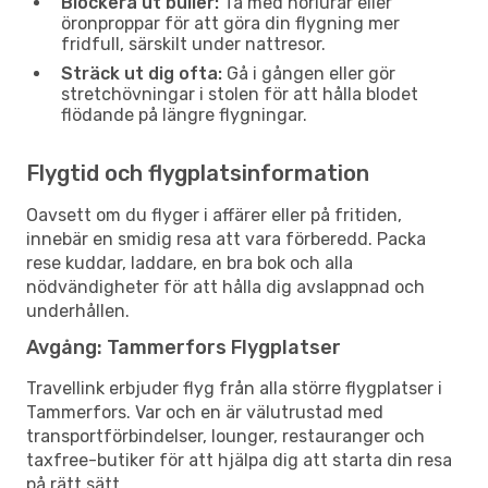
Blockera ut buller:
Ta med hörlurar eller
öronproppar för att göra din flygning mer
fridfull, särskilt under nattresor.
Sträck ut dig ofta:
Gå i gången eller gör
stretchövningar i stolen för att hålla blodet
flödande på längre flygningar.
Flygtid och flygplatsinformation
Oavsett om du flyger i affärer eller på fritiden,
innebär en smidig resa att vara förberedd. Packa
rese kuddar, laddare, en bra bok och alla
nödvändigheter för att hålla dig avslappnad och
underhållen.
Avgång: Tammerfors Flygplatser
Travellink erbjuder flyg från alla större flygplatser i
Tammerfors. Var och en är välutrustad med
transportförbindelser, lounger, restauranger och
taxfree-butiker för att hjälpa dig att starta din resa
på rätt sätt.