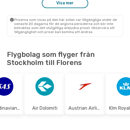
Visa mer
Mån 24 Aug.
- Tis 25 Aug.
Scandinavian Airlines
1 Mellanlandning
Priserna som visas på den här sidan var tillgängliga under de
STO
- FLR
senaste 20 dagarna för de angivna perioderna och bör inte
Klm Royal Dutch Airlines
betraktas som det slutgiltiga erbjudna priset. Observera att
1 Mellanlandning
tillgänglighet och priser kan komma att ändras.
FLR
- STO
Flygbolag som flyger från
Stockholm till Florens
Scandinavian Airlines
Air Dolomiti
Austrian Airlines