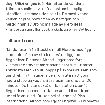
degli Uffizi en god idé. Här hittar du världens
främsta samling av renässanskonst lämpligt
utställda i ett medeltida palats. De mest kända
verken är profilporträtten av hertigen och
hertiginnan av Urbino målade av Piero della
Francesca samt fler vackra skulpturer av Botticelli.
Till centrum
När du reser från Stockholm till Florens med flyg
landar du på en av stadens två närliggande
flygplatser. Florence Airport ligger bara fyra
kilometer nordväst om stadens centrum. Utanför
ankomsthallen kan du hoppa på expressbussen som
går direkt in till stadens centrum utan att göra
några stopp på vägen. Bussresan tar ungefär 20
minuter. Du hittar också en taxistation utanför
flygplatsen och med bil tar resan in till centrum
ungefär en kvart. Du kan också landa på Pisa
International Airport som ligger ungefär 80 kilometer