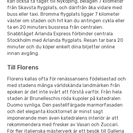
kan också ta tåget till Nyköping, belägen 7 kilometer
från Skavsta flygplats, och därifrån åka vidare med
buss eller taxi. Bromma flygplats ligger 7 kilometer
väster om staden och hit kan du antingen cykla eller
ta en 20 minuters bussresa från centralen.
Snabbtåget Arlanda Express förbinder centrala
Stockholm med Arlanda flygplats. Resan tar bara 20
minuter och du köper enkelt dina biljetter online
innan avgång.
Till Florens
Florens kallas ofta för renässansens födelsestad och
med stadens många världskända landmärken från
epoken är det inte svårt att förstå varför. Från hela
staden är Brunelleschis röda kupoler på katedralen
Duomo synliga. Den pastellfärgade marmorfasaden
och det eleganta klocktornet är minst sagt
imponerande men även katedralens interiör är att
rekommendera med fresker av Vasari och Zuccari.
För fler italienska mästerverk är ett besök till Galleria