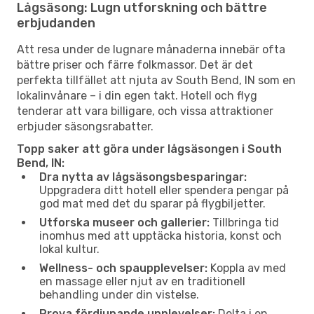
Lågsäsong: Lugn utforskning och bättre
erbjudanden
Att resa under de lugnare månaderna innebär ofta
bättre priser och färre folkmassor. Det är det
perfekta tillfället att njuta av South Bend, IN som en
lokalinvånare – i din egen takt. Hotell och flyg
tenderar att vara billigare, och vissa attraktioner
erbjuder säsongsrabatter.
Topp saker att göra under lågsäsongen i South
Bend, IN:
Dra nytta av lågsäsongsbesparingar:
Uppgradera ditt hotell eller spendera pengar på
god mat med det du sparar på flygbiljetter.
Utforska museer och gallerier:
Tillbringa tid
inomhus med att upptäcka historia, konst och
lokal kultur.
Wellness- och spaupplevelser:
Koppla av med
en massage eller njut av en traditionell
behandling under din vistelse.
Prova fördjupande upplevelser:
Delta i en