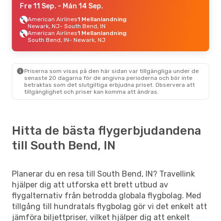
Fre 11 Sep.
- Mån 14 Sep.
American Airlines
1 Mellanlandning
Newark, NJ
- South Bend, IN
American Airlines
1 Mellanlandning
South Bend, IN
- Newark, NJ
Priserna som visas på den här sidan var tillgängliga under de
senaste 20 dagarna för de angivna perioderna och bör inte
betraktas som det slutgiltiga erbjudna priset. Observera att
tillgänglighet och priser kan komma att ändras.
Hitta de bästa flygerbjudandena
till South Bend, IN
Planerar du en resa till South Bend, IN? Travellink
hjälper dig att utforska ett brett utbud av
flygalternativ från betrodda globala flygbolag. Med
tillgång till hundratals flygbolag gör vi det enkelt att
jämföra biljettpriser, vilket hjälper dig att enkelt