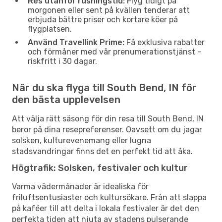
Res utanför rusningstid:
Flyg tidigt på
morgonen eller sent på kvällen tenderar att
erbjuda bättre priser och kortare köer på
flygplatsen.
Använd Travellink Prime:
Få exklusiva rabatter
och förmåner med vår prenumerationstjänst –
riskfritt i 30 dagar.
När du ska flyga till South Bend, IN för
den bästa upplevelsen
Att välja rätt säsong för din resa till South Bend, IN
beror på dina resepreferenser. Oavsett om du jagar
solsken, kulturevenemang eller lugna
stadsvandringar finns det en perfekt tid att åka.
Högtrafik: Solsken, festivaler och kultur
Varma vädermånader är idealiska för
friluftsentusiaster och kultursökare. Från att slappa
på kaféer till att delta i lokala festivaler är det den
perfekta tiden att njuta av stadens pulserande