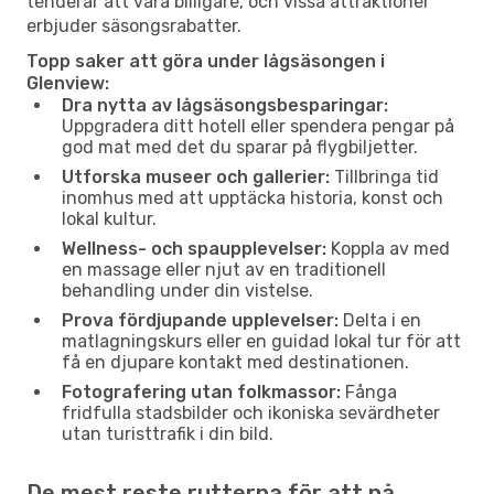
tenderar att vara billigare, och vissa attraktioner
erbjuder säsongsrabatter.
Topp saker att göra under lågsäsongen i
Glenview:
Dra nytta av lågsäsongsbesparingar:
Uppgradera ditt hotell eller spendera pengar på
god mat med det du sparar på flygbiljetter.
Utforska museer och gallerier:
Tillbringa tid
inomhus med att upptäcka historia, konst och
lokal kultur.
Wellness- och spaupplevelser:
Koppla av med
en massage eller njut av en traditionell
behandling under din vistelse.
Prova fördjupande upplevelser:
Delta i en
matlagningskurs eller en guidad lokal tur för att
få en djupare kontakt med destinationen.
Fotografering utan folkmassor:
Fånga
fridfulla stadsbilder och ikoniska sevärdheter
utan turisttrafik i din bild.
De mest reste rutterna för att nå