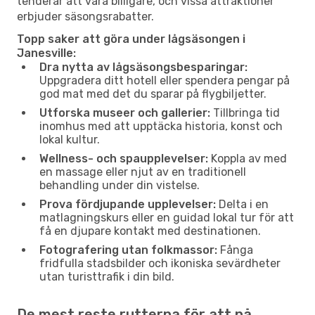
tenderar att vara billigare, och vissa attraktioner
erbjuder säsongsrabatter.
Topp saker att göra under lågsäsongen i
Janesville:
Dra nytta av lågsäsongsbesparingar:
Uppgradera ditt hotell eller spendera pengar på
god mat med det du sparar på flygbiljetter.
Utforska museer och gallerier:
Tillbringa tid
inomhus med att upptäcka historia, konst och
lokal kultur.
Wellness- och spaupplevelser:
Koppla av med
en massage eller njut av en traditionell
behandling under din vistelse.
Prova fördjupande upplevelser:
Delta i en
matlagningskurs eller en guidad lokal tur för att
få en djupare kontakt med destinationen.
Fotografering utan folkmassor:
Fånga
fridfulla stadsbilder och ikoniska sevärdheter
utan turisttrafik i din bild.
De mest reste rutterna för att nå