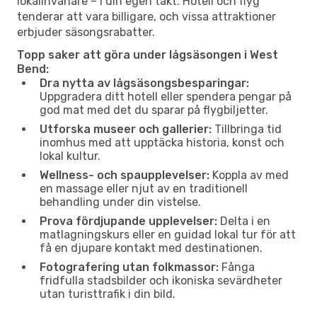
lokalinvånare – i din egen takt. Hotell och flyg
tenderar att vara billigare, och vissa attraktioner
erbjuder säsongsrabatter.
Topp saker att göra under lågsäsongen i West
Bend:
Dra nytta av lågsäsongsbesparingar:
Uppgradera ditt hotell eller spendera pengar på
god mat med det du sparar på flygbiljetter.
Utforska museer och gallerier:
Tillbringa tid
inomhus med att upptäcka historia, konst och
lokal kultur.
Wellness- och spaupplevelser:
Koppla av med
en massage eller njut av en traditionell
behandling under din vistelse.
Prova fördjupande upplevelser:
Delta i en
matlagningskurs eller en guidad lokal tur för att
få en djupare kontakt med destinationen.
Fotografering utan folkmassor:
Fånga
fridfulla stadsbilder och ikoniska sevärdheter
utan turisttrafik i din bild.