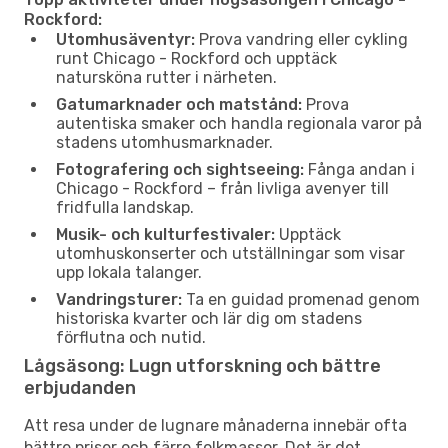
Rockford:
Utomhusäventyr:
Prova vandring eller cykling
runt Chicago - Rockford och upptäck
natursköna rutter i närheten.
Gatumarknader och matstånd:
Prova
autentiska smaker och handla regionala varor på
stadens utomhusmarknader.
Fotografering och sightseeing:
Fånga andan i
Chicago - Rockford – från livliga avenyer till
fridfulla landskap.
Musik- och kulturfestivaler:
Upptäck
utomhuskonserter och utställningar som visar
upp lokala talanger.
Vandringsturer:
Ta en guidad promenad genom
historiska kvarter och lär dig om stadens
förflutna och nutid.
Lågsäsong: Lugn utforskning och bättre
erbjudanden
Att resa under de lugnare månaderna innebär ofta
bättre priser och färre folkmassor. Det är det