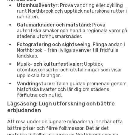
Utomhusäventyr:
Prova vandring eller cykling
runt Northbrook och upptäck natursköna rutter i
närheten.
Gatumarknader och matstånd:
Prova
autentiska smaker och handla regionala varor på
stadens utomhusmarknader.
Fotografering och sightseeing:
Fånga andan i
Northbrook – från livliga avenyer till fridfulla
landskap.
Musik- och kulturfestivaler:
Upptäck
utomhuskonserter och utställningar som visar
upp lokala talanger.
Vandringsturer:
Ta en guidad promenad genom
historiska kvarter och lär dig om stadens
förflutna och nutid.
Lågsäsong: Lugn utforskning och bättre
erbjudanden
Att resa under de lugnare månaderna innebär ofta
bättre priser och färre folkmassor. Det är det
perfekta tillfället att njuta av Northbrook som en