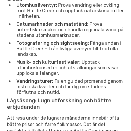
Utomhusäventyr:
Prova vandring eller cykling
runt Battle Creek och upptäck natursköna rutter
i närheten.
Gatumarknader och matstånd:
Prova
autentiska smaker och handla regionala varor på
stadens utomhusmarknader.
Fotografering och sightseeing:
Fånga andan i
Battle Creek – från livliga avenyer till fridfulla
landskap.
Musik- och kulturfestivaler:
Upptäck
utomhuskonserter och utställningar som visar
upp lokala talanger.
Vandringsturer:
Ta en guidad promenad genom
historiska kvarter och lär dig om stadens
förflutna och nutid.
Lågsäsong: Lugn utforskning och bättre
erbjudanden
Att resa under de lugnare månaderna innebär ofta
bättre priser och färre folkmassor. Det är det
perfekta tillfället att njuta av Battle Creek som en