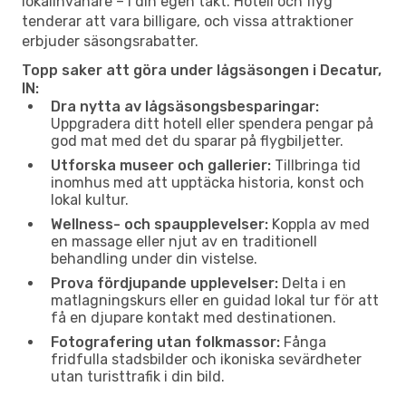
lokalinvånare – i din egen takt. Hotell och flyg
tenderar att vara billigare, och vissa attraktioner
erbjuder säsongsrabatter.
Topp saker att göra under lågsäsongen i Decatur,
IN:
Dra nytta av lågsäsongsbesparingar:
Uppgradera ditt hotell eller spendera pengar på
god mat med det du sparar på flygbiljetter.
Utforska museer och gallerier:
Tillbringa tid
inomhus med att upptäcka historia, konst och
lokal kultur.
Wellness- och spaupplevelser:
Koppla av med
en massage eller njut av en traditionell
behandling under din vistelse.
Prova fördjupande upplevelser:
Delta i en
matlagningskurs eller en guidad lokal tur för att
få en djupare kontakt med destinationen.
Fotografering utan folkmassor:
Fånga
fridfulla stadsbilder och ikoniska sevärdheter
utan turisttrafik i din bild.