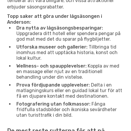
tenderar att vara billigare, och vissa attraktioner
erbjuder säsongsrabatter.
Topp saker att göra under lågsäsongen i
Anderson:
Dra nytta av lågsäsongsbesparingar:
Uppgradera ditt hotell eller spendera pengar på
god mat med det du sparar på flygbiljetter.
Utforska museer och gallerier:
Tillbringa tid
inomhus med att upptäcka historia, konst och
lokal kultur.
Wellness- och spaupplevelser:
Koppla av med
en massage eller njut av en traditionell
behandling under din vistelse.
Prova fördjupande upplevelser:
Delta i en
matlagningskurs eller en guidad lokal tur för att
få en djupare kontakt med destinationen.
Fotografering utan folkmassor:
Fånga
fridfulla stadsbilder och ikoniska sevärdheter
utan turisttrafik i din bild.
De mest reste rutterna för att nå