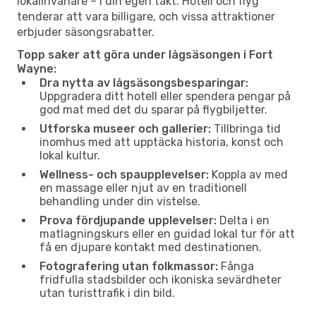
lokalinvånare – i din egen takt. Hotell och flyg
tenderar att vara billigare, och vissa attraktioner
erbjuder säsongsrabatter.
Topp saker att göra under lågsäsongen i Fort
Wayne:
Dra nytta av lågsäsongsbesparingar:
Uppgradera ditt hotell eller spendera pengar på
god mat med det du sparar på flygbiljetter.
Utforska museer och gallerier:
Tillbringa tid
inomhus med att upptäcka historia, konst och
lokal kultur.
Wellness- och spaupplevelser:
Koppla av med
en massage eller njut av en traditionell
behandling under din vistelse.
Prova fördjupande upplevelser:
Delta i en
matlagningskurs eller en guidad lokal tur för att
få en djupare kontakt med destinationen.
Fotografering utan folkmassor:
Fånga
fridfulla stadsbilder och ikoniska sevärdheter
utan turisttrafik i din bild.