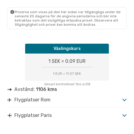
ROM
- PAR
Ryanair
Direkt
PAR
- ROM
Priserna som visas på den här sidan var tillgängliga under de
senaste 20 dagarna för de angivna perioderna och bör inte
betraktas som det slutgiltiga erbjudna priset. Observera att
tillgänglighet och priser kan komma att ändras.
Växlingskurs
1 SEK = 0.09 EUR
1 EUR = 11.07 SEK
Senast kontrollerad Tors 6/08
Avstånd:
1106 kms
Flygplatser Rom
Flygplatser Paris