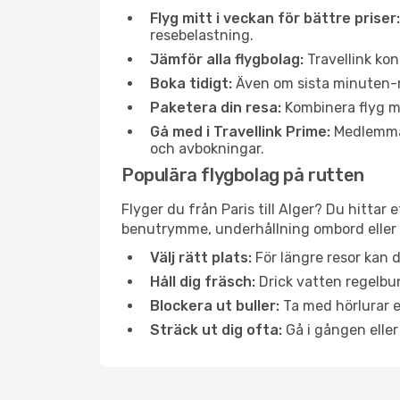
Flyg mitt i veckan för bättre priser:
resebelastning.
Jämför alla flygbolag:
Travellink kon
Boka tidigt:
Även om sista minuten-res
Paketera din resa:
Kombinera flyg me
Gå med i Travellink Prime:
Medlemmar 
och avbokningar.
Populära flygbolag på rutten
Flyger du från Paris till Alger? Du hittar
benutrymme, underhållning ombord eller b
Välj rätt plats:
För längre resor kan d
Håll dig fräsch:
Drick vatten regelbun
Blockera ut buller:
Ta med hörlurar el
Sträck ut dig ofta:
Gå i gången eller