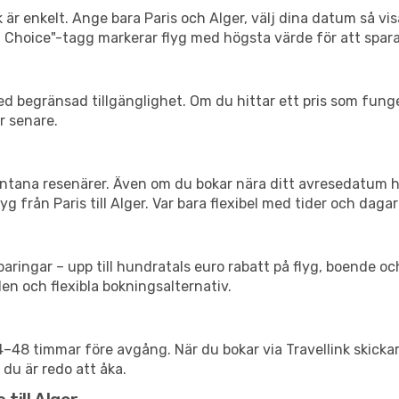
 är enkelt. Ange bara Paris och Alger, välj dina datum så visa
mart Choice"-tagg markerar flyg med högsta värde för att spar
d begränsad tillgänglighet. Om du hittar ett pris som funger
r senare.
spontana resenärer. Även om du bokar nära ditt avresedatum 
 från Paris till Alger. Var bara flexibel med tider och dagar
ringar – upp till hundratals euro rabatt på flyg, boende o
en och flexibla bokningsalternativ.
24–48 timmar före avgång. När du bokar via Travellink skick
 du är redo att åka.