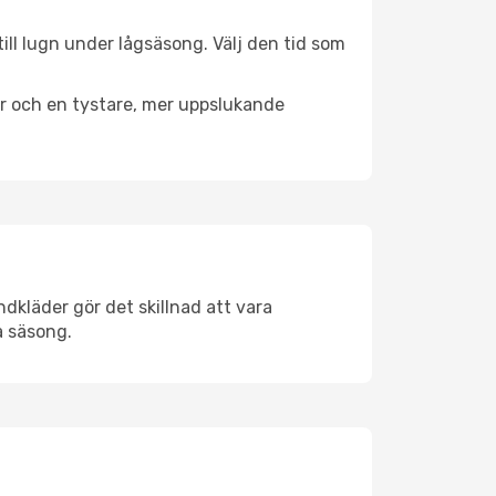
ill lugn under lågsäsong. Välj den tid som
er och en tystare, mer uppslukande
dkläder gör det skillnad att vara
å säsong.