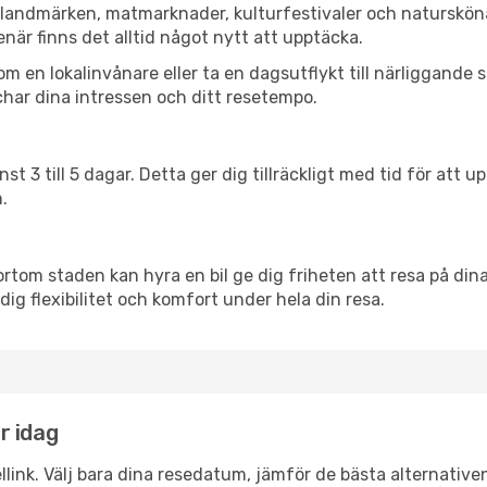
a landmärken, matmarknader, kulturfestivaler och naturskön
när finns det alltid något nytt att upptäcka.
en lokalinvånare eller ta en dagsutflykt till närliggande st
har dina intressen och ditt resetempo.
nst 3 till 5 dagar. Detta ger dig tillräckligt med tid för at
.
ortom staden kan hyra en bil ge dig friheten att resa på dina 
 dig flexibilitet och komfort under hela din resa.
er idag
llink. Välj bara dina resedatum, jämför de bästa alternative