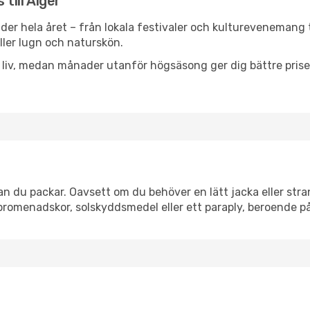
till Alger
nder hela året – från lokala festivaler och kulturevenemang t
eller lugn och naturskön.
h liv, medan månader utanför högsäsong ger dig bättre pris
n du packar. Oavsett om du behöver en lätt jacka eller stran
romenadskor, solskyddsmedel eller ett paraply, beroende p