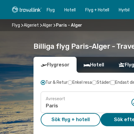
Flyg
Hotell
Flyg + Hotell
Hyrbil
Flyg
Algeriet
Alger
Paris - Alger
Billiga flyg Paris-Alger - Trave
Flygresor
Hotell
Flyg
Tur & Retur
Enkel resa
Städer
Endast di
Avreseort
Sök flyg + hotell
Sök efte