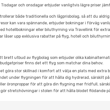
Tisdagar och onsdagar erbjuder vanligtvis lägre priser jäm
trollerar både traditionella och lågprisbolag, så att du aldrig
or kan vara spännande, erbjuder bokningar i förväg vanligtv
d hotellbokningar eller biluthyrning via Travellink för extra
låser upp exklusiva rabatter på flyg, hotell och biluthyrnin
 ett brett utbud av flygbolag som erbjuder olika kabinalterna
udgetpriser finns det ett flyg som matchar dina behov.
et göra stor skillnad i komfort att välja en plats med extr
det under flygningen för att hålla dig hydrerad, särskilt på 
ler öronproppar för att göra din flygning mer fridfull, särski
 gör stretchövningar i stolen för att hålla blodet flödande p