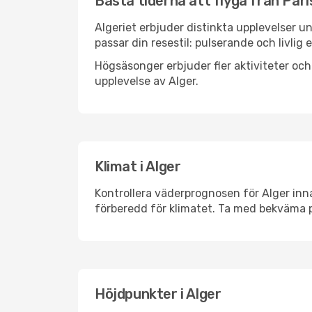
Bästa tiderna att flyga från Paris 
Algeriet erbjuder distinkta upplevelser u
passar din resestil: pulserande och livlig 
Högsäsonger erbjuder fler aktiviteter oc
upplevelse av Alger.
Klimat i Alger
Kontrollera väderprognosen för Alger inna
förberedd för klimatet. Ta med bekväma p
Höjdpunkter i Alger