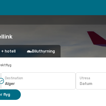
llink
 + hotell
Biluthyrning
rektflyg
Destination
Utresa
Datum
r flyg