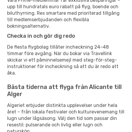
Våra Prime-medlemmar får exklusiva besparingar –
upp till hundratals euro rabatt på flyg, boende och
biluthyrning. Res smartare med prioriterad tillgång
till medlemserbjudanden och flexibla
bokningsalternativ.
Checka in och gör dig redo
De flesta flygbolag tillåter incheckning 24–48
timmar före avgång. När du bokar via Travellink
skickar vi ett påminnelsemejl med steg-för-steg-
instruktioner för incheckning så att du är redo att
åka.
Bästa tiderna att flyga från Alicante till
Alger
Algeriet erbjuder distinkta upplevelser under hela
året – från lokala festivaler och kulturevenemang till
lugn under lågsäsong. Välj den tid som passar din
resestil: pulserande och livlig eller lugn och
naturskön.