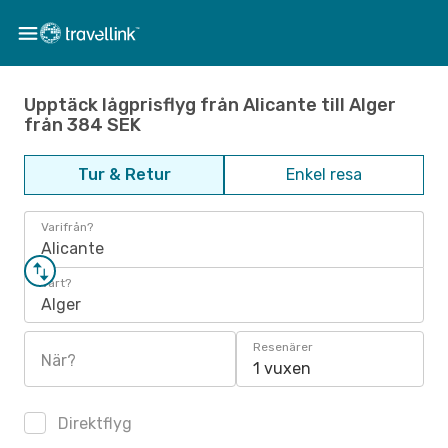
Upptäck lågprisflyg från Alicante till Alger
från 384 SEK
Tur & Retur
Enkel resa
Varifrån?
Alicante
Vart?
Alger
Resenärer
När?
1 vuxen
Direktflyg