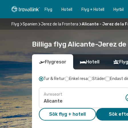
Flyg
Hotell
Flyg + Hotell
Hyrbil
Flyg
Spanien
Jerez de la Frontera
Alicante - Jerez de la 
Billiga flyg Alicante-Jerez de 
Flygresor
Hotell
Flyg
Tur & Retur
Enkel resa
Städer
Endast di
Avreseort
Sök flyg + hotell
Sök efte