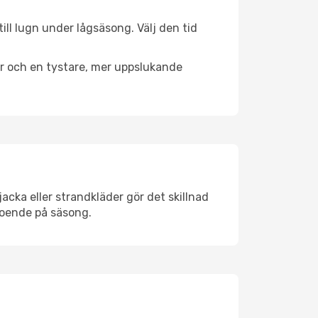
ill lugn under lågsäsong. Välj den tid
er och en tystare, mer uppslukande
acka eller strandkläder gör det skillnad
roende på säsong.