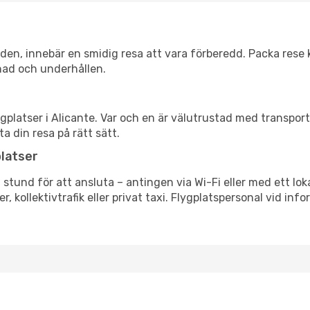
itiden, innebär en smidig resa att vara förberedd. Packa rese 
nad och underhållen.
flygplatser i Alicante. Var och en är välutrustad med transpo
ta din resa på rätt sätt.
platser
n stund för att ansluta – antingen via Wi-Fi eller med ett lok
r, kollektivtrafik eller privat taxi. Flygplatspersonal vid info