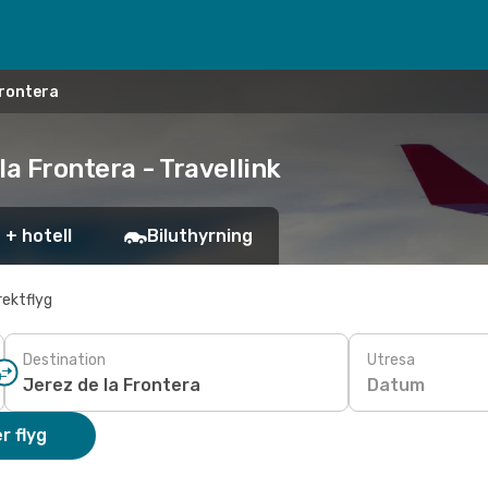
Frontera
la Frontera - Travellink
 + hotell
Biluthyrning
rektflyg
Destination
Utresa
Datum
r flyg