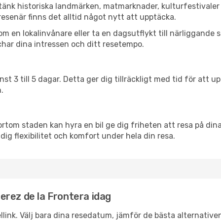
 tänk historiska landmärken, matmarknader, kulturfestivaler
esenär finns det alltid något nytt att upptäcka.
en lokalinvånare eller ta en dagsutflykt till närliggande st
har dina intressen och ditt resetempo.
nst 3 till 5 dagar. Detta ger dig tillräckligt med tid för at
.
ortom staden kan hyra en bil ge dig friheten att resa på dina 
dig flexibilitet och komfort under hela din resa.
 Jerez de la Frontera idag
llink. Välj bara dina resedatum, jämför de bästa alternative