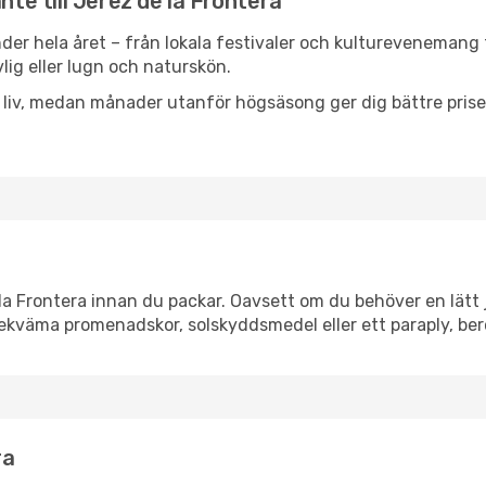
nte till Jerez de la Frontera
der hela året – från lokala festivaler och kulturevenemang t
vlig eller lugn och naturskön.
h liv, medan månader utanför högsäsong ger dig bättre pris
a Frontera innan du packar. Oavsett om du behöver en lätt j
bekväma promenadskor, solskyddsmedel eller ett paraply, be
ra