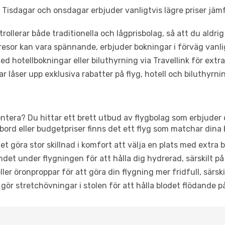
Tisdagar och onsdagar erbjuder vanligtvis lägre priser jäm
trollerar både traditionella och lågprisbolag, så att du aldrig
or kan vara spännande, erbjuder bokningar i förväg vanligtv
d hotellbokningar eller biluthyrning via Travellink för extra
låser upp exklusiva rabatter på flyg, hotell och biluthyrnin
rontera? Du hittar ett brett utbud av flygbolag som erbjuder 
rd eller budgetpriser finns det ett flyg som matchar dina 
et göra stor skillnad i komfort att välja en plats med extr
det under flygningen för att hålla dig hydrerad, särskilt på 
ler öronproppar för att göra din flygning mer fridfull, särski
 gör stretchövningar i stolen för att hålla blodet flödande p