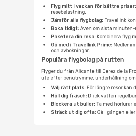
Flyg mitt i veckan för bättre priser:
resebelastning.
Jämför alla flygbolag:
Travellink kon
Boka tidigt:
Även om sista minuten-res
Paketera din resa:
Kombinera flyg me
Gå med i Travellink Prime:
Medlemmar 
och avbokningar.
Populära flygbolag på rutten
Flyger du från Alicante till Jerez de la F
ute efter benutrymme, underhållning ombo
Välj rätt plats:
För längre resor kan d
Håll dig fräsch:
Drick vatten regelbun
Blockera ut buller:
Ta med hörlurar el
Sträck ut dig ofta:
Gå i gången eller