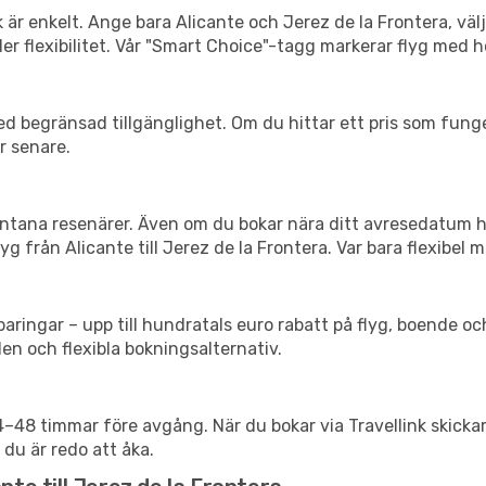
k är enkelt. Ange bara Alicante och Jerez de la Frontera, väl
eller flexibilitet. Vår "Smart Choice"-tagg markerar flyg med 
d begränsad tillgänglighet. Om du hittar ett pris som funger
r senare.
spontana resenärer. Även om du bokar nära ditt avresedatum 
g från Alicante till Jerez de la Frontera. Var bara flexibel m
ringar – upp till hundratals euro rabatt på flyg, boende o
en och flexibla bokningsalternativ.
24–48 timmar före avgång. När du bokar via Travellink skick
 du är redo att åka.