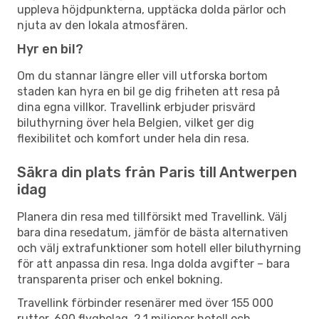
uppleva höjdpunkterna, upptäcka dolda pärlor och
njuta av den lokala atmosfären.
Hyr en bil?
Om du stannar längre eller vill utforska bortom
staden kan hyra en bil ge dig friheten att resa på
dina egna villkor. Travellink erbjuder prisvärd
biluthyrning över hela Belgien, vilket ger dig
flexibilitet och komfort under hela din resa.
Säkra din plats från Paris till Antwerpen
idag
Planera din resa med tillförsikt med Travellink. Välj
bara dina resedatum, jämför de bästa alternativen
och välj extrafunktioner som hotell eller biluthyrning
för att anpassa din resa. Inga dolda avgifter – bara
transparenta priser och enkel bokning.
Travellink förbinder resenärer med över 155 000
rutter, 690 flygbolag, 2,1 miljoner hotell och