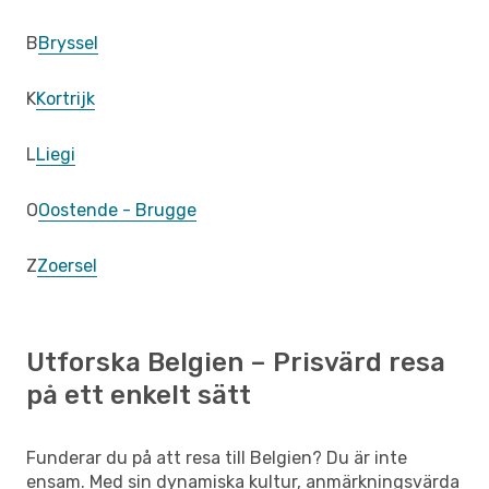
B
Bryssel
K
Kortrijk
L
Liegi
O
Oostende - Brugge
Z
Zoersel
Utforska Belgien – Prisvärd resa
på ett enkelt sätt
Funderar du på att resa till Belgien? Du är inte
ensam. Med sin dynamiska kultur, anmärkningsvärda