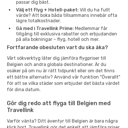
passar dig bäst.
Välj ett Flyg + Hotell-paket:
Vill du ha fullt
värde? Att boka båda tillsammans innebär ofta
lägre totalkostnader.
Gå med i Travellink Prime:
Medlemmar får
tillgång till exklusiva rabatter och erbjudanden
på alla bokningar – flyg, hotell och mer.
Fortfarande obesluten vart du ska åka?
Vårt sökverktyg låter dig jämföra flygpriser till
Belgien och andra globala destinationer. Är du
osäker på om nu är rätt tidpunkt eller om det finns
ett bättre alternativ? Använd vår funktion "Överallt"
för att se vilka städer som erbjuder det bästa värdet
för dina datum.
Gör dig redo att flyga till Belgien med
Travellink
Varför vänta? Ditt äventyr till Belgien är bara några
klick bort. Travellink gör det enkelt att jämföra priser,