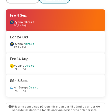
Tors 24 Sep.
Fre 4 Sep.
- Mån 28 Sep.
Ryanair
Ryanair
Direkt
Direkt
PAR
PAR
- PMI
- PMI
Vueling
Direkt
PMI
- PAR
Lör 24 Okt.
Tors 3 Sep.
Ryanair
Direkt
- Mån 7 Sep.
PAR
- PMI
Ryanair
Direkt
PAR
- PMI
Vueling
Direkt
Fre 14 Aug.
PMI
- PAR
Vueling
Direkt
PAR
- PMI
Mån 7 Sep.
- Mån 14 Sep.
Vueling
Direkt
Sön 6 Sep.
PAR
- PMI
Transavia France
Direkt
Air Europa
Direkt
PMI
- PAR
PAR
- PMI
Lör 22 Aug.
- Mån 24 Aug.
Priserna som visas på den här sidan var tillgängliga under de
Ryanair
Direkt
senaste 20 dagarna för de angivna perioderna och bör inte