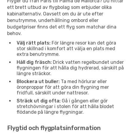
Flyger du från Paris till Palma de Mallorca? Du hittar
ett brett utbud av flygbolag som erbjuder olika
kabinalternativ. Oavsett om du är ute efter
benutrymme, underhållning ombord eller
budgetpriser finns det ett flyg som matchar dina
behov.
Välj rätt plats:
För längre resor kan det göra
stor skillnad i komfort att välja en plats med
extra benutrymme.
Håll dig fräsch:
Drick vatten regelbundet under
flygningen för att hålla dig hydrerad, särskilt på
längre sträckor.
Blockera ut buller:
Ta med hörlurar eller
öronproppar för att göra din flygning mer
fridfull, särskilt under nattresor.
Sträck ut dig ofta:
Gå i gången eller gör
stretchövningar i stolen för att hålla blodet
flödande på längre flygningar.
Flygtid och flygplatsinformation