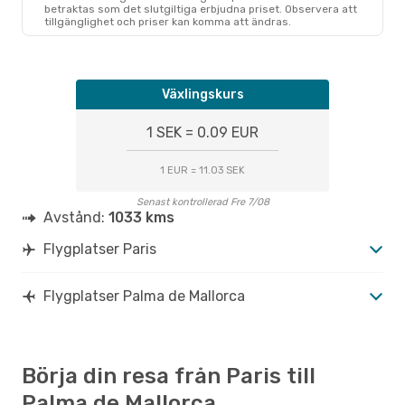
PAR
- PMI
betraktas som det slutgiltiga erbjudna priset. Observera att
Transavia France
Direkt
tillgänglighet och priser kan komma att ändras.
PMI
- PAR
Växlingskurs
1 SEK = 0.09 EUR
1 EUR = 11.03 SEK
Senast kontrollerad Fre 7/08
Avstånd:
1033 kms
Flygplatser Paris
Flygplatser Palma de Mallorca
Börja din resa från Paris till
Palma de Mallorca