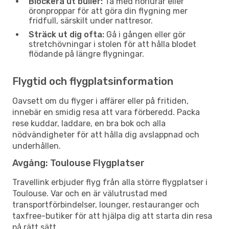
Blockera ut buller:
Ta med hörlurar eller
öronproppar för att göra din flygning mer
fridfull, särskilt under nattresor.
Sträck ut dig ofta:
Gå i gången eller gör
stretchövningar i stolen för att hålla blodet
flödande på längre flygningar.
Flygtid och flygplatsinformation
Oavsett om du flyger i affärer eller på fritiden,
innebär en smidig resa att vara förberedd. Packa
rese kuddar, laddare, en bra bok och alla
nödvändigheter för att hålla dig avslappnad och
underhållen.
Avgång: Toulouse Flygplatser
Travellink erbjuder flyg från alla större flygplatser i
Toulouse. Var och en är välutrustad med
transportförbindelser, lounger, restauranger och
taxfree-butiker för att hjälpa dig att starta din resa
på rätt sätt.