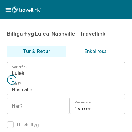
Billiga flyg Luleå-Nashville - Travellink
Tur & Retur
Enkel resa
Varifrån?
Luleå
Vart?
Nashville
Resenärer
När?
1 vuxen
Direktflyg